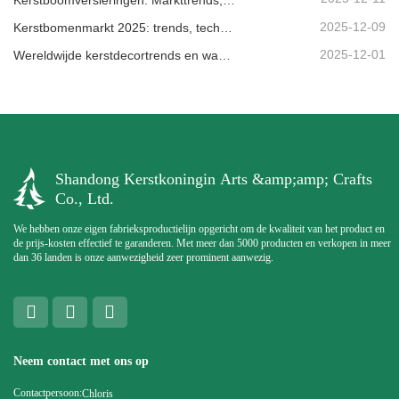
2025-12-09
Kerstbomenmarkt 2025: trends, technologieën en inkoopgids voor B2B-kopers
2025-12-01
Wereldwijde kerstdecortrends en waarom Christmas Queen de markt blijft leiden
Shandong Kerstkoningin Arts &amp;amp; Crafts
Co., Ltd.
We hebben onze eigen fabrieksproductielijn opgericht om de kwaliteit van het product en
de prijs-kosten effectief te garanderen. Met meer dan 5000 producten en verkopen in meer
dan 36 landen is onze aanwezigheid zeer prominent aanwezig.
Neem contact met ons op
Contactpersoon:
Chloris