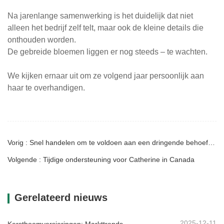
Na jarenlange samenwerking is het duidelijk dat niet
alleen het bedrijf zelf telt, maar ook de kleine details die
onthouden worden.
De gebreide bloemen liggen er nog steeds – te wachten.
We kijken ernaar uit om ze volgend jaar persoonlijk aan
haar te overhandigen.
Vorig : Snel handelen om te voldoen aan een dringende behoefte van een Zweedse klant.
Volgende : Tijdige ondersteuning voor Catherine in Canada
Gerelateerd nieuws
2025-12-11
Kerstboomversieringen: Markttrends, inzichten in de toeleveringsketen en inkoopgids 2025