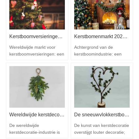
Kerstboomversieringen: Markttrends, inzichten in de toeleveringsketen en inkoopgids 2025
Kerstbomenmarkt 2025: trends, technologieën en inkoopgids voor B2B-kopers
Wereldwijde markt voor
Achtergrond van de
kerstboomversieringen: een
kerstboomindustrie: een
bloeiende sector met door
stabiele groei dankzij de
innovatie gedreven groei.
wereldwijde vraag De
Naarmate de feestdagen
kerstboom is al lange tijd
wereldwijd steeds
een belangrijk onderdeel
commerciëler worden, zijn
van de wereldwijde
kerstboomversieringen
feestdagen en de omvang
geëvolueerd van
ervan is gestaag gegroeid,
seizoensgebonden
ondanks de veranderende
Wereldwijde kerstdecortrends en waarom Christmas Queen de markt blijft leiden
De sneeuwvlokkerstboom van de koningin van Kerstmis: verhoog de feestelijke elegantie met tijdloze Europese luxe
decoraties tot culturele
consumentenvoorkeuren.
symbolen en
Volgens het laatste rapport
De wereldwijde
De kunst van kerstdecoratie
verzamelobjecten, wat leidt
van Grand…
kerstdecoratie-industrie is
overstijgt louter decoratie;
tot een…