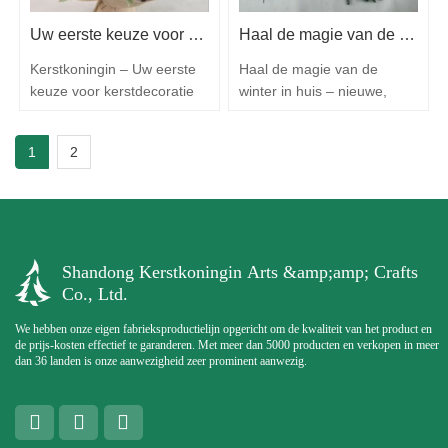
beginnen retailers,
dat [Shandong Christmas
Uw eerste keuze voor kerstdecoratie
Haal de magie van de winter in huis – Nieuwe sneeuwwitte kerstkrans van 180 cm
ontwerpers en gezinnen te
Queen Arts & Crafts Co.,
plannen hoe ze…
Ltd.] officieel de start…
Kerstkoningin – Uw eerste
Haal de magie van de
keuze voor kerstdecoratie
winter in huis – nieuwe,
Christmas Queen is de
besneeuwde kerstkrans van
natuurlijke keuze als het
180 cm! Maak je klaar om
1
2
gaat om het creëren van
de gangen te versieren met
een magisch vakantiehuis.
een vleugje winterwonder!
Onze collectie kerstbomen,
Onze besneeuwde
kransen en slingers brengt
kerstslinger van 180 cm
warmte, stijl en feestelijke
voegt feestelijke charme en
sfeer in elke hoek. Van
gezelligheid toe aan elke
Shandong Kerstkoningin Arts &amp;amp; Crafts
levensechte kerstbomen die
hoek van je huis of winkel
Co., Ltd.
het hart…
deze kerst. Wat maakt…
We hebben onze eigen fabrieksproductielijn opgericht om de kwaliteit van het product en
de prijs-kosten effectief te garanderen. Met meer dan 5000 producten en verkopen in meer
dan 36 landen is onze aanwezigheid zeer prominent aanwezig.