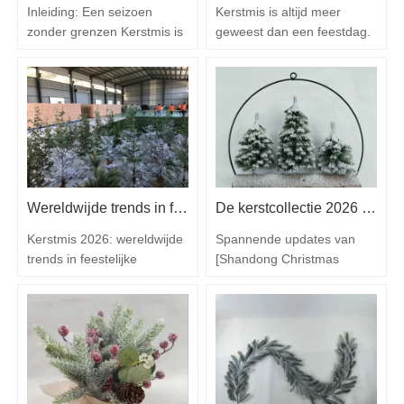
een dergelijk competitief
jaar sneller verandert, blijft
Inleiding: Een seizoen
Kerstmis is altijd meer
landschap is het kiezen
de…
zonder grenzen Kerstmis is
geweest dan een feestdag.
van…
altijd al een periode
Het is een tijd van warmte,
geweest die grenzen
bezinning en samenzijn –
overstijgt en traditie, familie
een moment waarop huizen
en commercie combineert.
en openbare ruimtes
In 2026 is het niet langer
worden omgetoverd tot
een lokale viering, maar
landschappen vol licht, kleur
een wereldwijd fenomeen.
en nostalgie. De manier
Huizen, winkels en
waarop mensen
Wereldwijde trends in feestelijke decoratie en innovatie
De kerstcollectie 2026 is er!
openbare gelegenheden
kerstversieringen maken,
over de hele wereld
vertelt ons niet alleen
Kerstmis 2026: wereldwijde
Spannende updates van
worden…
over…
trends in feestelijke
[Shandong Christmas
decoraties en de innovatie
Queen Arts & Crafts Co.,
die Shandong Christmas
Ltd.]: de kerstcollectie van
Queen Arts & Crafts Co.,
2026 is er! Hé
Ltd. aanjaagt. Kerstmis is
kerstliefhebbers! Het
net zo goed een gevoel als
kerstseizoen van 2026 staat
een datum op de kalender.
voor de deur en we zijn blij
Aan het begin van de herfst
om te kunnen mededelen