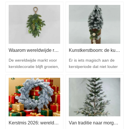
veel verder gegroeid dan de
het is een uiting van
traditionele ornamenten en
schoonheid, verfijning en
simpele kunstbomen die
emotie. Voor wie de
ooit het seizoen
feestdagen koestert, heeft
kenmerkten. Tegenwoordig
elk ornament, lint en tak de
wordt de markt gevormd
kracht om een ​​ruimte te
door veranderende
transformeren tot een
consumentenvoorkeuren,
wereld van verwondering en
Waarom wereldwijde retailers en importeurs voor Christmas Queen kiezen: een uitgebreide B2B-gids voor het inkopen van kerstdecoratie
Kunstkerstboom: de kunst, het vakmanschap en het hart achter eersteklas kerstversieringen voor de wereld
culturele invloeden,
elegantie. Christmas Queen
geavanceerde
staat aan het…
De wereldwijde markt voor
Er is iets magisch aan de
productietechnologieën en
kerstdecoratie blijft groeien,
kerstperiode dat niet louter
veranderende…
omdat retailers, e-
in aantallen of verkopen kan
commercemerken,
worden gemeten. Kerstmis
groothandelaren en
heeft de eigenschap
importeurs op zoek zijn
mensen weer in contact te
naar betrouwbare
brengen met
productiepartners die
jeugdherinneringen,
kwaliteit, waarde,
familietradities en het
consistentie en innovatief
warme gevoel van erbij
Kerstmis 2026: wereldwijde trends in feestelijke decoraties en hoe Shandong Christmas Queen Arts & Crafts Co., Ltd. de markt vormgeeft
Van traditie naar morgen – hoe kerstdecoratie zich ontwikkelt in huizen en winkelruimtes wereldwijd
design kunnen leveren. In
horen. In een wereld die elk