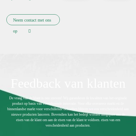
collectie een goede balans
biedt tussen hedendaags en
traditioneel.
Neem contact met ons
op
Feedback van klanten
De vraag van de klant is ons streven! Wij garanderen de kwaliteit van het originele
product op basis van voortdurende innovatie. Voor elke overzeese markt en de
binnenlandse markt voor verschillende behoeften blijven we een verscheidenheid aan
nieuwe producten lanceren. Bovendien kan het bedrijf worden aangepast aan de
eisen van de klant om aan de eisen van de klant te voldoen. eisen van een
verscheidenheid aan producten.