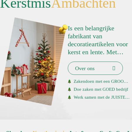
Kerstmis
Ambachten
Is een belangrijke
fabrikant van
decoratieartikelen voor
kerst en lente. Met
ruim
5000
producten en
verkopen in meer dan
Over ons
36
landen is onze
Zakendoen met een GROOT bedrijf
aanwezigheid zeer
Doe zaken met GOED bedrijf
prominent aanwezig.
Werk samen met de JUISTE mensen.