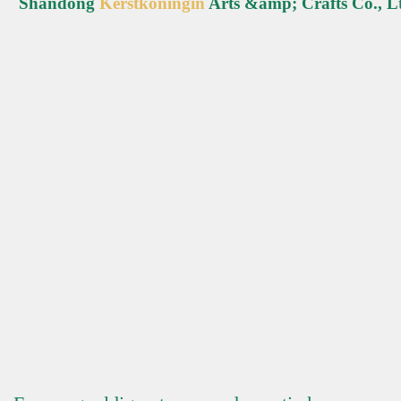
Shandong
Kerstkoningin
Arts &amp; Crafts Co., L