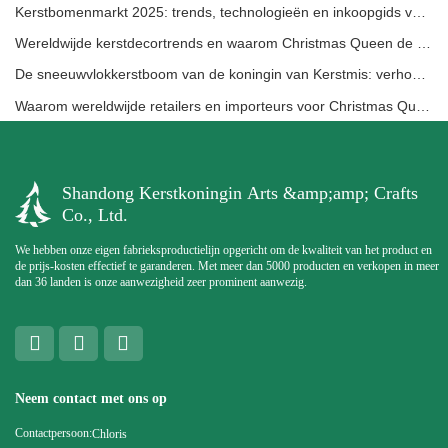
Kerstbomenmarkt 2025: trends, technologieën en inkoopgids voor B2B-kopers
Wereldwijde kerstdecortrends en waarom Christmas Queen de markt blijft leiden
De sneeuwvlokkerstboom van de koningin van Kerstmis: verhoog de feestelijke elegantie met tijdloze Europese luxe
Waarom wereldwijde retailers en importeurs voor Christmas Queen kiezen: een uitgebreide B2B-gids voor het inkopen van kerstdecoratie
Shandong Kerstkoningin Arts &amp;amp; Crafts
Co., Ltd.
We hebben onze eigen fabrieksproductielijn opgericht om de kwaliteit van het product en
de prijs-kosten effectief te garanderen. Met meer dan 5000 producten en verkopen in meer
dan 36 landen is onze aanwezigheid zeer prominent aanwezig.
Neem contact met ons op
Contactpersoon:
Chloris