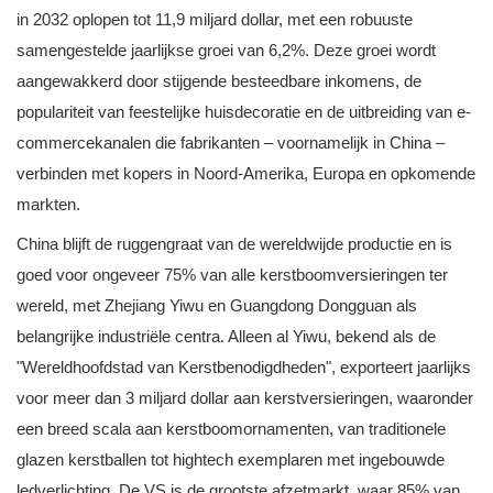
in 2032 oplopen tot 11,9 miljard dollar, met een robuuste
samengestelde jaarlijkse groei van 6,2%. Deze groei wordt
aangewakkerd door stijgende besteedbare inkomens, de
populariteit van feestelijke huisdecoratie en de uitbreiding van e-
commercekanalen die fabrikanten – voornamelijk in China –
verbinden met kopers in Noord-Amerika, Europa en opkomende
markten.
China blijft de ruggengraat van de wereldwijde productie en is
goed voor ongeveer 75% van alle kerstboomversieringen ter
wereld, met Zhejiang Yiwu en Guangdong Dongguan als
belangrijke industriële centra. Alleen al Yiwu, bekend als de
"Wereldhoofdstad van Kerstbenodigdheden", exporteert jaarlijks
voor meer dan 3 miljard dollar aan kerstversieringen, waaronder
een breed scala aan kerstboomornamenten, van traditionele
glazen kerstballen tot hightech exemplaren met ingebouwde
ledverlichting. De VS is de grootste afzetmarkt, waar 85% van