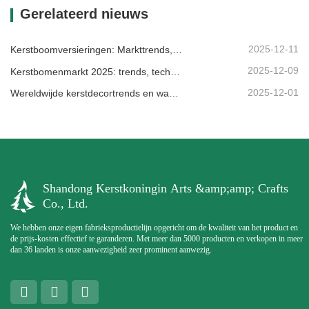
Gerelateerd nieuws
2025-12-11
Kerstboomversieringen: Markttrends, inzichten in de toeleveringsketen en inkoopgids 2025
2025-12-09
Kerstbomenmarkt 2025: trends, technologieën en inkoopgids voor B2B-kopers
2025-12-01
Wereldwijde kerstdecortrends en waarom Christmas Queen de markt blijft leiden
Shandong Kerstkoningin Arts &amp;amp; Crafts
Co., Ltd.
We hebben onze eigen fabrieksproductielijn opgericht om de kwaliteit van het product en
de prijs-kosten effectief te garanderen. Met meer dan 5000 producten en verkopen in meer
dan 36 landen is onze aanwezigheid zeer prominent aanwezig.