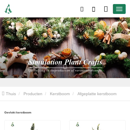
Thuis
Producten
Kerstboom
Afgeplatte kerstboom
Gevlokt kerstboom