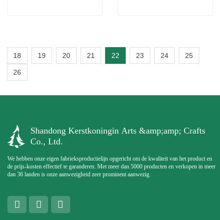
18
19
20
21
22
23
24
25
26
Shandong Kerstkoningin Arts &amp;amp; Crafts
Co., Ltd.
We hebben onze eigen fabrieksproductielijn opgericht om de kwaliteit van het product en
de prijs-kosten effectief te garanderen. Met meer dan 5000 producten en verkopen in meer
dan 36 landen is onze aanwezigheid zeer prominent aanwezig.