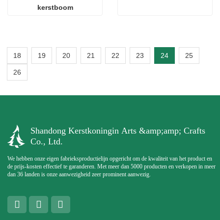
kerstboom
18
19
20
21
22
23
24
25
26
Shandong Kerstkoningin Arts &amp;amp; Crafts
Co., Ltd.
We hebben onze eigen fabrieksproductielijn opgericht om de kwaliteit van het product en
de prijs-kosten effectief te garanderen. Met meer dan 5000 producten en verkopen in meer
dan 36 landen is onze aanwezigheid zeer prominent aanwezig.