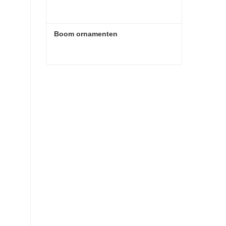
Boom ornamenten
Boom ornamenten
Contact nu