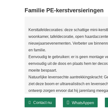
Familie PE-kerstversieringen
Kersttafeldecoraties: deze schattige mini-kerst
woonkamer, tafeldecoratie, open haardaccenten
nieuwjaarsevenementen. Verbeter uw binnenru
en familie.
Eenvoudig te gebruiken: er is geen montage ve
eenvoudig uit de doos en plaats hem ter decora
moeite bespaart.
Natuurlijke levensechte aantrekkingskracht: G
ziet deze boom er ultrarealistisch en levensech
ontwerp zorgen ervoor dat hij jarenlang meega
je kerstdorp.
Contact nu
WhatsAppen
Mooie cadeaus: deze kerstboom is een charman