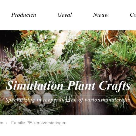
Producten
Geval
Nieuw
Co
en
Familie PE-kerstversieringen