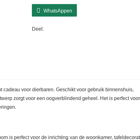
binnenshuis, banketten, restaurants of bars, he
WhatsAppen
oogverblindend geheel. Het is perfect voor fee
nieuwjaarsvieringen.
Deel:
 cadeau voor dierbaren. Geschikt voor gebruik binnenshuis,
ontwerp zorgt voor een oogverblindend geheel. Het is perfect voor
eringen.
oom is perfect voor de inrichting van de woonkamer, tafeldecorat