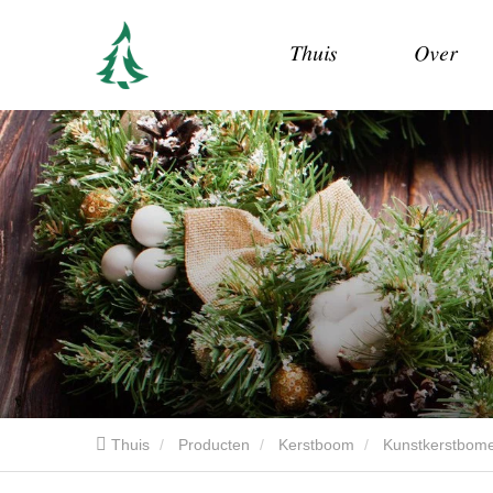
Thuis
Over
Thuis
Producten
Kerstboom
Kunstkerstbom