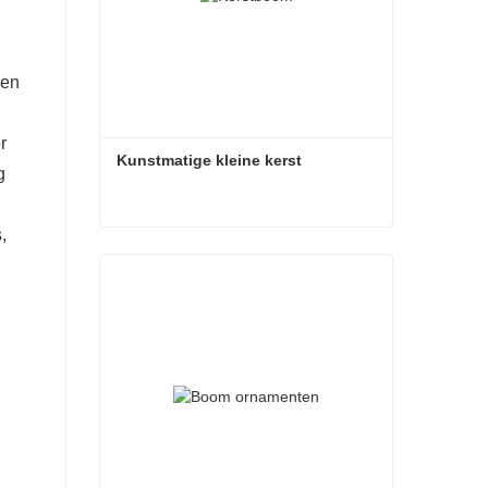
 en
r
Kunstmatige kleine kerst
g
,
Kunstmatige kleine kerst
Contact nu