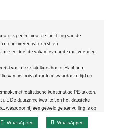
boom is perfect voor de inrichting van de
 en het vieren van kerst- en
imte en deel de vakantievreugde met vrienden
reist voor deze tafelkerstboom. Haal hem
tie van uw huis of kantoor, waardoor u tijd en
emaakt met realistische kunstmatige PE-takken,
t uit. De duurzame kwaliteit en het klassieke
at, waardoor hij een geweldige aanvulling is op
WhatsAppen
WhatsAppen
t cadeau voor dierbaren. Geschikt voor gebruik