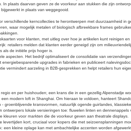
en. In plaats daarvan geven ze de voorkeur aan stukken die zijn ontwo
ijgewerkt in plaats van weggegooid.
 verschillende kerncollecties te herontwerpen met duurzaamheid in g
ren, waar mogelijk metalen of biologisch afbreekbare frames gebruike
pakkingen.
kaarten voor klanten, met uitleg over hoe je artikelen kunt reinigen e
ijk: retailers melden dat klanten eerder geneigd zijn om milieuvriendeli
als de initiële prijs hoger is.
e aspecten. Het bedrijf optimaliseert de consolidatie van verzending
rt energiebesparende upgrades in fabrieken en publiceert nalevingsd
tie vermindert aarzeling in B2B-gesprekken en helpt retailers hun eige
r regio en per huishouden; een krans die in een gezellig Alpenstadje wo
 in een modern loft in Shanghai. Om hieraan te voldoen, hanteert Shand
- groenblijvende kransvormen, natuurlijk ogende guirlandes, klassiek
n ontwerpers lokale versieringen toe: fluwelen linten en dennenappels 
lle kleuren voor markten die de voorkeur geven aan theatrale displays.
 levertijden kort, cruciaal voor kopers die met seizoensplanningen mo
k: een kleine oplage kan met ambachtelijke accenten worden afgewerk