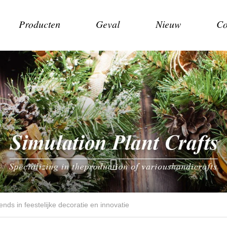
Producten
Geval
Nieuw
Co
ends in feestelijke decoratie en innovatie