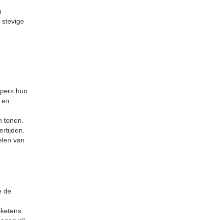
h
 stevige
opers hun
 en
n tonen.
rtijden.
elen van
e de
lketens