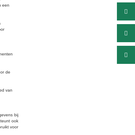
n een
n
oor
ementen
oor de
ied van
gevens bij
steunt ook
ruikt voor