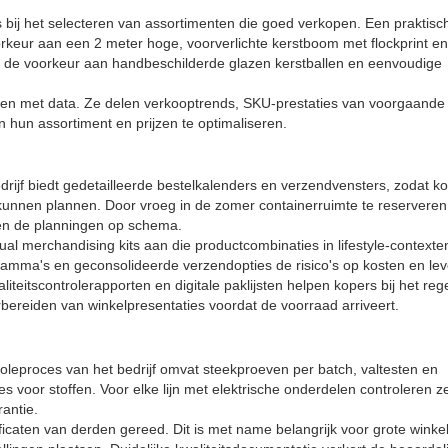
ers bij het selecteren van assortimenten die goed verkopen. Een praktisc
orkeur aan een 2 meter hoge, voorverlichte kerstboom met flockprint en
ien de voorkeur aan handbeschilderde glazen kerstballen en eenvoudige
en met data. Ze delen verkooptrends, SKU-prestaties van voorgaande
hun assortiment en prijzen te optimaliseren.
drijf biedt gedetailleerde bestelkalenders en verzendvensters, zodat k
nnen plannen. Door vroeg in de zomer containerruimte te reserveren
jven de planningen op schema.
ual merchandising kits aan die productcombinaties in lifestyle-contexte
amma's en geconsolideerde verzendopties de risico's op kosten en leve
iteitscontrolerapporten en digitale paklijsten helpen kopers bij het reg
ereiden van winkelpresentaties voordat de voorraad arriveert.
ntroleproces van het bedrijf omvat steekproeven per batch, valtesten en
 voor stoffen. Voor elke lijn met elektrische onderdelen controleren z
rantie.
ificaten van derden gereed. Dit is met name belangrijk voor grote winke