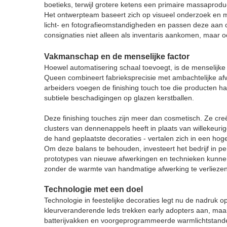
boetieks, terwijl grotere ketens een primaire massaprodu
Het ontwerpteam baseert zich op visueel onderzoek en 
licht- en fotografieomstandigheden en passen deze aan o
consignaties niet alleen als inventaris aankomen, maar o
Vakmanschap en de menselijke factor
Hoewel automatisering schaal toevoegt, is de menselij
Queen combineert fabrieksprecisie met ambachtelijke a
arbeiders voegen de finishing touch toe die producten 
subtiele beschadigingen op glazen kerstballen.
Deze finishing touches zijn meer dan cosmetisch. Ze cre
clusters van dennenappels heeft in plaats van willekeuri
de hand geplaatste decoraties - vertalen zich in een hog
Om deze balans te behouden, investeert het bedrijf in p
prototypes van nieuwe afwerkingen en technieken kunnen
zonder de warmte van handmatige afwerking te verliezen
Technologie met een doel
Technologie in feestelijke decoraties legt nu de nadruk
kleurveranderende leds trekken early adopters aan, maar 
batterijvakken en voorgeprogrammeerde warmlichtstande