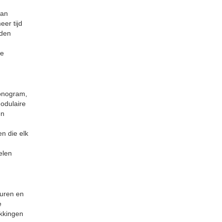
van
er tijd
rden
le
monogram,
odulaire
en
n die elk
elen
turen en
e
akkingen