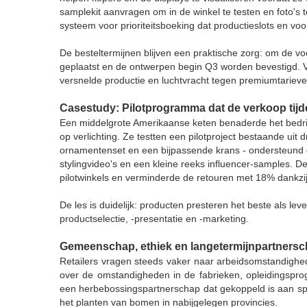
samplekit aanvragen om in de winkel te testen en foto's
systeem voor prioriteitsboeking dat productieslots en voo
De besteltermijnen blijven een praktische zorg: om de voo
geplaatst en de ontwerpen begin Q3 worden bevestigd. V
versnelde productie en luchtvracht tegen premiumtarieve
Casestudy: Pilotprogramma dat de verkoop tij
Een middelgrote Amerikaanse keten benaderde het bedri
op verlichting. Ze testten een pilotproject bestaande uit
ornamentenset en een bijpassende krans - ondersteund do
stylingvideo's en een kleine reeks influencer-samples. 
pilotwinkels en verminderde de retouren met 18% dankzij
De les is duidelijk: producten presteren het beste als l
productselectie, -presentatie en -marketing.
Gemeenschap, ethiek en langetermijnpartners
Retailers vragen steeds vaker naar arbeidsomstandighe
over de omstandigheden in de fabrieken, opleidingspro
een herbebossingspartnerschap dat gekoppeld is aan spe
het planten van bomen in nabijgelegen provincies.