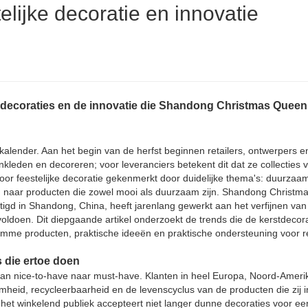
elijke decoratie en innovatie
ke decoraties en de innovatie die Shandong Christmas Queen
kalender. Aan het begin van de herfst beginnen retailers, ontwerpers e
kleden en decoreren; voor leveranciers betekent dit dat ze collecties 
oor feestelijke decoratie gekenmerkt door duidelijke thema's: duurzaa
ag naar producten die zowel mooi als duurzaam zijn. Shandong Christ
tigd in Shandong, China, heeft jarenlang gewerkt aan het verfijnen van 
oen. Dit diepgaande artikel onderzoekt de trends die de kerstdecorat
limme producten, praktische ideeën en praktische ondersteuning voor re
s die ertoe doen
n nice-to-have naar must-have. Klanten in heel Europa, Noord-Ameri
eid, recycleerbaarheid en de levenscyclus van de producten die zij i
 het winkelend publiek accepteert niet langer dunne decoraties voor e