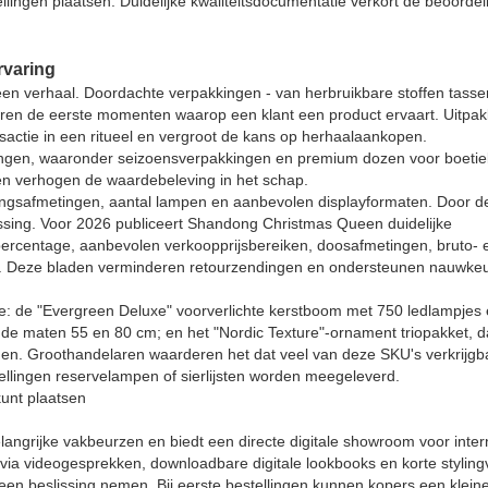
ingen plaatsen. Duidelijke kwaliteitsdocumentatie verkort de beoordeli
rvaring
n verhaal. Doordachte verpakkingen - van herbruikbare stoffen tasse
eren de eerste momenten waarop een klant een product ervaart. Uitpa
nsactie in een ritueel en vergroot de kans op herhaalaankopen.
gen, waaronder seizoensverpakkingen en premium dozen voor boetie
 en verhogen de waardebeleving in het schap.
kingsafmetingen, aantal lampen en aanbevolen displayformaten. Door d
lissing. Voor 2026 publiceert Shandong Christmas Queen duidelijke
percentage, aanbevolen verkoopprijsbereiken, doosafmetingen, bruto- 
en. Deze bladen verminderen retourzendingen en ondersteunen nauwke
re: de "Evergreen Deluxe" voorverlichte kerstboom met 750 ledlampjes
 de maten 55 en 80 cm; en het "Nordic Texture"-ornament triopakket, d
n. Groothandelaren waarderen het dat veel van deze SKU's verkrijgbaa
tellingen reservelampen of sierlijsten worden meegeleverd.
kunt plaatsen
ngrijke vakbeurzen en biedt een directe digitale showroom voor inter
via videogesprekken, downloadbare digitale lookbooks en korte styling
een beslissing nemen. Bij eerste bestellingen kunnen kopers een klein