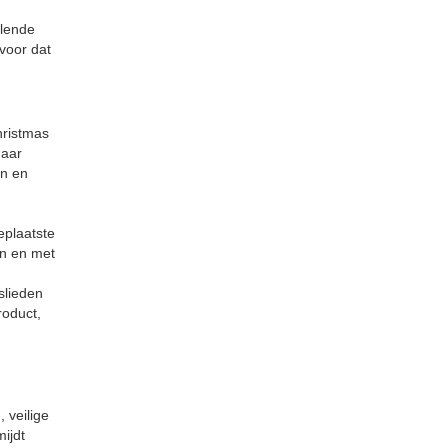
llende
voor dat
hristmas
maar
en en
eplaatste
en en met
slieden
roduct,
 veilige
ijdt