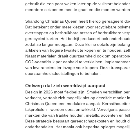
gebruik die een paar weken later op de vuilstort beland
meerdere seizoenen mee te gaan en die moeten worden b
Shandong Christmas Queen heeft hierop gereageerd door
Dat betekent onder meer kiezen voor recyclebare polyme
overstappen op herbruikbare tassen of herbruikbare ver
gerecycled karton. Het bedrijf produceert ook onderhouds
zodat ze langer meegaan. Deze kleine details zijn belangr
artikelen van hogere kwaliteit te kopen en te houden, zelfs 
Naast materialen draait duurzaamheid ook om operationel
CO2-voetafdruk per eenheid te verkleinen, implementee
van leveranciers ter inzage voor kopers. Deze transparan
duurzaamheidsdoelstellingen te behalen.
Ontwerp dat zich wereldwijd aanpast
Design in 2026 moet flexibel zijn. Smaken verschillen pe
verkocht, vertaalt zich mogelijk niet op dezelfde manier
Christmas Queen een modulaire aanpak. Kernsilhouetten 
takprofielen - worden eerst ontwikkeld. Vervolgens passe
markten die van traditie houden, metallic accenten en fe
Deze strategie bespaart gereedschapskosten en houdt de
onderhandelen. Het maakt ook beperkte oplages mogelij