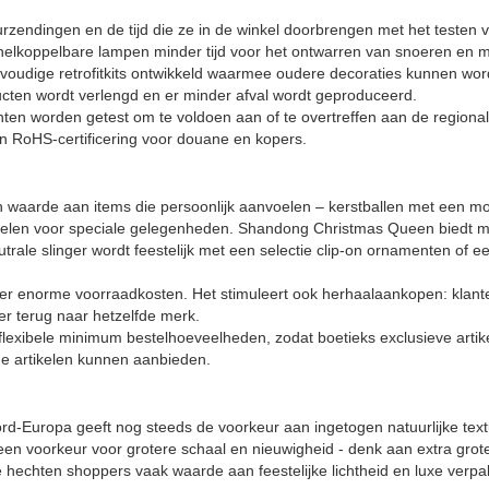
rzendingen en de tijd die ze in de winkel doorbrengen met het testen 
nelkoppelbare lampen minder tijd voor het ontwarren van snoeren en me
envoudige retrofitkits ontwikkeld waarmee oudere decoraties kunnen wo
cten wordt verlengd en er minder afval wordt geproduceerd.
onenten worden getest om te voldoen aan of te overtreffen aan de regiona
n RoHS-certificering voor douane en kopers.
en waarde aan items die persoonlijk aanvoelen – kerstballen met een 
sselen voor speciale gelegenheden. Shandong Christmas Queen biedt m
trale slinger wordt feestelijk met een selectie clip-on ornamenten of e
der enorme voorraadkosten. Het stimuleert ook herhaalaankopen: klante
r terug naar hetzelfde merk.
 flexibele minimum bestelhoeveelheden, zodat boetieks exclusieve artik
e artikelen kunnen aanbieden.
ord-Europa geeft nog steeds de voorkeur aan ingetogen natuurlijke tex
n voorkeur voor grotere schaal en nieuwigheid - denk aan extra grot
ë hechten shoppers vaak waarde aan feestelijke lichtheid en luxe verp