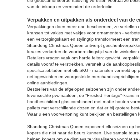
die gedocumenteerde naleving vereisen voordat ze bestell
van de inkoop en vermindert de orderfrictie.
Verpakken en uitpakken als onderdeel van de e
Verpakkingen doen meer dan beschermen; ze vertellen ee
kransen tot vakjes met vakjes voor ornamenten - verbet
een verzorgingskaart en stylingtip transformeert een tra
Shandong Christmas Queen ontwerpt geschenkverpakkin
keuzes verkorten de voorbereidingstijd van de winkelier
Retailers vragen vaak om harde feiten: gewicht, verpak
details vooraf te verstrekken, versnelt u de aankoopbes
specificatiebladen met elk SKU - materialen vermeld op 
nettogewichten en voorgestelde merchandisingrichtlijn
online aanbiedingen.
Bestsellers van de afgelopen seizoenen zijn onder ande
levensechte pvc-naalden; de "Frosted Heritage"-krans in
handbeschilderd glas combineert met matte houten vorme
pallets met verschillende dozen en dat er bij grotere bes
Waar u een voorvertoning kunt bekijken en bestellingen 
Shandong Christmas Queen exposeert elk seizoen op bela
kopers die niet naar de beurs kunnen. Live sample tours 
helpen kopers om de displays te visualiseren voordat ze 