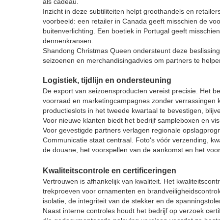
als cadeau.
Inzicht in deze subtiliteiten helpt groothandels en retail
voorbeeld: een retailer in Canada geeft misschien de vo
buitenverlichting. Een boetiek in Portugal geeft missch
dennenkransen.
Shandong Christmas Queen ondersteunt deze beslissing
seizoenen en merchandisingadvies om partners te helpen 
Logistiek, tijdlijn en ondersteuning
De export van seizoensproducten vereist precisie. Het be
voorraad en marketingcampagnes zonder verrassingen ku
productieslots in het tweede kwartaal te bevestigen, bli
Voor nieuwe klanten biedt het bedrijf sampleboxen en vis
Voor gevestigde partners verlagen regionale opslagprogr
Communicatie staat centraal. Foto's vóór verzending, kwal
de douane, het voorspellen van de aankomst en het voorb
Kwaliteitscontrole en certificeringen
Vertrouwen is afhankelijk van kwaliteit. Het kwaliteitsco
trekproeven voor ornamenten en brandveiligheidscontroles
isolatie, de integriteit van de stekker en de spanningstole
Naast interne controles houdt het bedrijf op verzoek cert