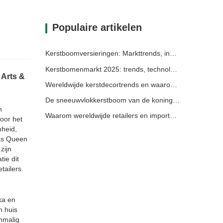
Populaire artikelen
Kerstboomversieringen: Markttrends, inzichten in de toeleveringsketen en inkoopgids 2025
Kerstbomenmarkt 2025: trends, technologieën en inkoopgids voor B2B-kopers
 Arts &
Wereldwijde kerstdecortrends en waarom Christmas Queen de markt blijft leiden
De sneeuwvlokkerstboom van de koningin van Kerstmis: verhoog de feestelijke elegantie met tijdloze Europese luxe
n
Waarom wereldwijde retailers en importeurs voor Christmas Queen kiezen: een uitgebreide B2B-gids voor het inkopen van kerstdecoratie
voor het
mheid,
mas Queen
zijn
ie dit
tailers.
ka en
n huis
enmalig