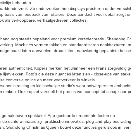
ctielijn behouden.
marktonderzoek. Ze onderzoeken hoe displays presteren onder verschi
p basis van feedback van retailers. Deze aandacht voor detail zorgt er
ok als verkoopbare, verhaalgedreven collecties.
ke hand nog steeds bepalend voor premium kerstdecoratie. Shandong C
fwerking. Machines vormen takken en standaardiseren naaldtexturen, 
handgemaakt laten aanvoelen: draadlinten, nauwkeurig geplaatste bess
ëren authenticiteit. Kopers merken het wanneer een krans zorgvuldig g
ge lijmvlekken. Foto's die deze nuances laten zien - close-ups van stek
ere conversie online en meer voetverkeer in winkels.
ersoneelstraining en kleinschalige studio's waar ontwerpers en ambacht
 maken. Deze opzet versnelt het proces van concept tot schapklaar p
.
 op gemak boven spektakel. App-gestuurde ornamenteffecten en
de echte winnaars zijn praktische innovaties: plug-and-play bedrading,
n. Shandong Christmas Queen bouwt deze functies geruisloos in, verm