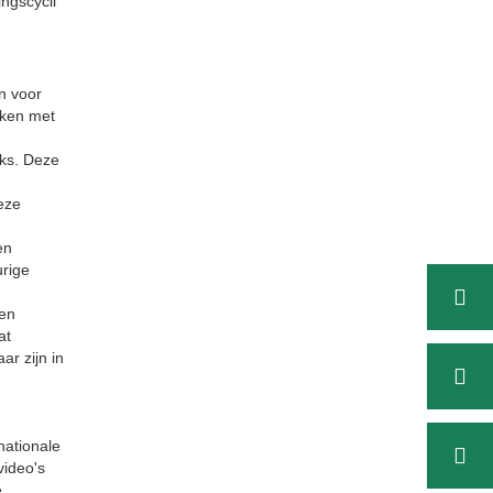
ngscycli
n voor
kken met
ks. Deze
eze
en
urige
 en
at
r zijn in
nationale
video's
e