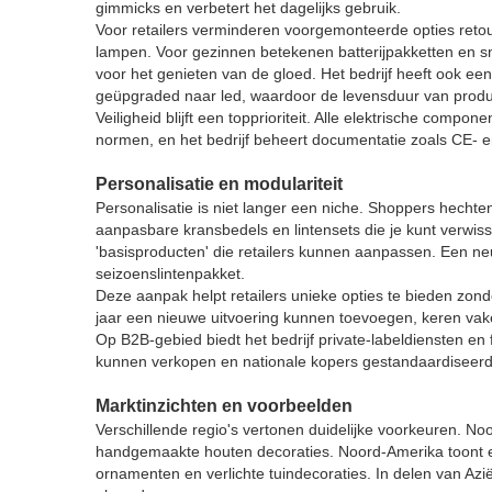
gimmicks en verbetert het dagelijks gebruik.
Voor retailers verminderen voorgemonteerde opties retou
lampen. Voor gezinnen betekenen batterijpakketten en s
voor het genieten van de gloed. Het bedrijf heeft ook e
geüpgraded naar led, waardoor de levensduur van produ
Veiligheid blijft een topprioriteit. Alle elektrische comp
normen, en het bedrijf beheert documentatie zoals CE- e
Personalisatie en modulariteit
Personalisatie is niet langer een niche. Shoppers hecht
aanpasbare kransbedels en lintensets die je kunt verwi
'basisproducten' die retailers kunnen aanpassen. Een neu
seizoenslintenpakket.
Deze aanpak helpt retailers unieke opties te bieden zon
jaar een nieuwe uitvoering kunnen toevoegen, keren vake
Op B2B-gebied biedt het bedrijf private-labeldiensten en
kunnen verkopen en nationale kopers gestandaardiseerd
Marktinzichten en voorbeelden
Verschillende regio's vertonen duidelijke voorkeuren. No
handgemaakte houten decoraties. Noord-Amerika toont ee
ornamenten en verlichte tuindecoraties. In delen van Azi