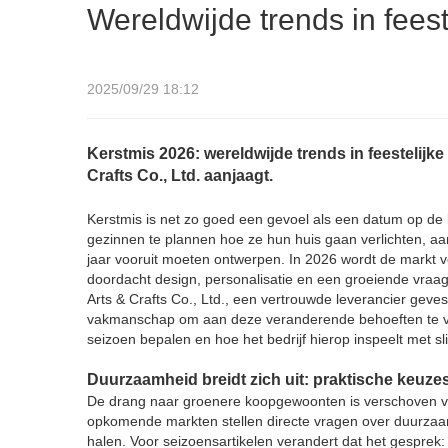
Wereldwijde trends in feest
2025/09/29 18:12
Kerstmis 2026: wereldwijde trends in feestelij
Crafts Co., Ltd. aanjaagt.
Kerstmis is net zo goed een gevoel als een datum op de 
gezinnen te plannen hoe ze hun huis gaan verlichten, aan
jaar vooruit moeten ontwerpen. In 2026 wordt de markt v
doordacht design, personalisatie en een groeiende vra
Arts & Crafts Co., Ltd., een vertrouwde leverancier geves
vakmanschap om aan deze veranderende behoeften te vold
seizoen bepalen en hoe het bedrijf hierop inspeelt met s
Duurzaamheid breidt zich uit: praktische keuze
De drang naar groenere koopgewoonten is verschoven va
opkomende markten stellen directe vragen over duurzaamh
halen. Voor seizoensartikelen verandert dat het gesprek: