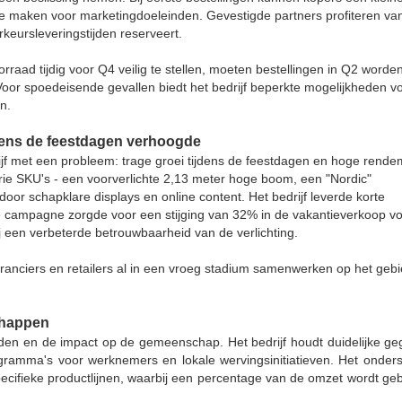
 te maken voor marketingdoeleinden. Gevestigde partners profiteren va
rkeursleveringstijden reserveert.
rraad tijdig voor Q4 veilig te stellen, moeten bestellingen in Q2 worde
oor spoedeisende gevallen biedt het bedrijf beperkte mogelijkheden v
n.
dens de feestdagen verhoogde
jf met een probleem: trage groei tijdens de feestdagen en hoge rend
 drie SKU's - een voorverlichte 2,13 meter hoge boom, een "Nordic"
or schapklare displays en online content. Het bedrijf leverde korte
De campagne zorgde voor een stijging van 32% in de vakantieverkoop v
 een verbeterde betrouwbaarheid van de verlichting.
everanciers en retailers al in een vroeg stadium samenwerken op het geb
chappen
den en de impact op de gemeenschap. Het bedrijf houdt duidelijke ge
gramma's voor werknemers en lokale wervingsinitiatieven. Het onder
cifieke productlijnen, waarbij een percentage van de omzet wordt geb