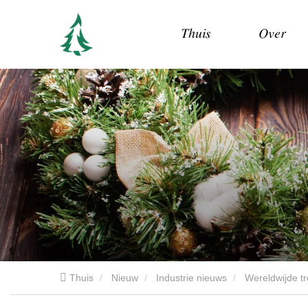
Thuis
Over
Thuis
Nieuw
Industrie nieuws
Wereldwijde tr