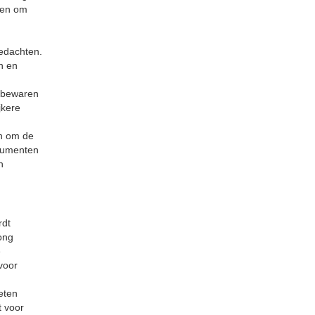
rpen om
edachten.
n en
n bewaren
jkere
en om de
ocumenten
n
rdt
ong
e
voor
eten
t voor