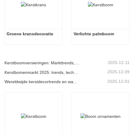
Groene kransdecoratie
Verlichte palmboom
2025-12-11
Kerstboomversieringen: Markttrends, inzichten in de toeleveringsketen en inkoopgids 2025
2025-12-09
Kerstbomenmarkt 2025: trends, technologieën en inkoopgids voor B2B-kopers
2025-12-01
Wereldwijde kerstdecortrends en waarom Christmas Queen de markt blijft leiden