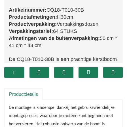
Artikelnummer:
CQ18-T010-30B
Productafmetingen:
H30cm
Productverpakking:
Verpakkingsdozen
Verpakkingstarief:
64 STUKS
Afmetingen van de buitenverpakking:
50 cm *
41 cm * 43 cm
De CQ18-T010-30B is een prachtige kerstboom
die een vleugje elegantie toevoegt aan uw
kerstdecoratie. Deze royale boom heeft een
volle en weelderige vorm, perfect om een ​​
warme en uitnodigende sfeer in huis te creëren.
Productdetails
De rijke groene kleur vormt een mooie
De montage is kinderspel dankzij het gebruiksvriendelijke
achtergrond voor uw kerstversieringen,
montageproces, waardoor je meteen kunt beginnen met
waardoor deze boom een ​​veelzijdige keuze is
het versieren. Het robuuste ontwerp van de boom is
voor elk thema.