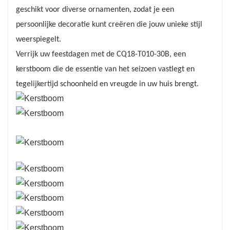
geschikt voor diverse ornamenten, zodat je een
Deze kerstboom is gemaakt van duurzame
persoonlijke decoratie kunt creëren die jouw unieke stijl
materialen die een lange levensduur
weerspiegelt.
garanderen, zodat u vele seizoenen van zijn
Verrijk uw feestdagen met de CQ18-T010-30B, een
schoonheid kunt genieten. De realistische
kerstboom die de essentie van het seizoen vastlegt en
takken zijn zo ontworpen dat ze hun vorm
tegelijkertijd schoonheid en vreugde in uw huis brengt.
behouden en bieden voldoende ruimte voor uw
favoriete versieringen en lampjes. Of u nu de
voorkeur geeft aan een klassieke of moderne
kerstlook, de CQ18-T010-30B past bij uw
ontwerpvoorkeuren.