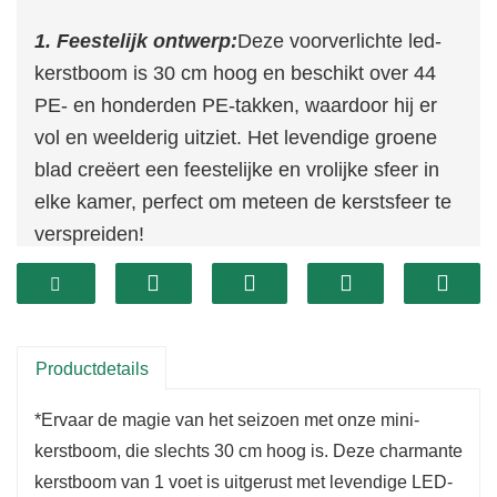
1. Feestelijk ontwerp:
Deze voorverlichte led-
kerstboom is 30 cm hoog en beschikt over 44
PE- en honderden PE-takken, waardoor hij er
vol en weelderig uitziet. Het levendige groene
blad creëert een feestelijke en vrolijke sfeer in
elke kamer, perfect om meteen de kerstsfeer te
verspreiden!
2. Verschillende maten:
Verkrijgbaar in
meerdere maten, met extra aangepaste
formaatopties om aan uw behoeften en
voorkeuren te voldoen.
Productdetails
3. Aanpasbare afwerkingen:
Wij verwelkomen
*Ervaar de magie van het seizoen met onze mini-
uw suggesties om deze Led-kerstboom te
kerstboom, die slechts 30 cm hoog is. Deze charmante
verfraaien, met verschillende afwerkingsopties
kerstboom van 1 voet is uitgerust met levendige LED-
zoals sneeuw of ijs die bij uw stijl passen.