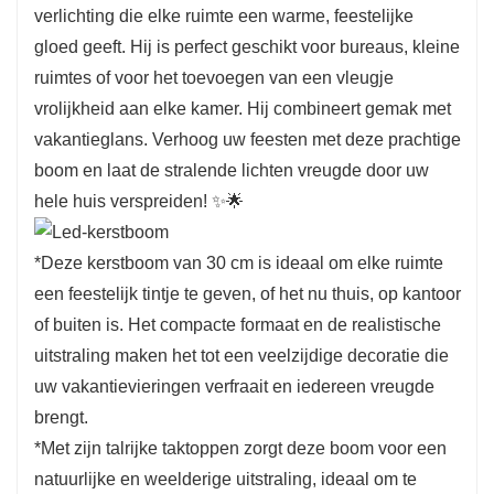
verlichting die elke ruimte een warme, feestelijke
4. Compleet en aanpasbaar uiterlijk:
Met
gloed geeft. Hij is perfect geschikt voor bureaus, kleine
honderden takken geeft deze boom een ​​
ruimtes of voor het toevoegen van een vleugje
natuurlijke en volle uitstraling, ideaal om te
vrolijkheid aan elke kamer. Hij combineert gemak met
versieren met je favoriete ornamenten en
vakantieglans. Verhoog uw feesten met deze prachtige
kransen. De rijke PE-takken en gevarieerde
boom en laat de stralende lichten vreugde door uw
texturen maken het perfect voor het creëren van
hele huis verspreiden! ✨🌟
een levendige vakantieomgeving.
5. Deze kerstboom van 1 voet is ideaal om
*Deze kerstboom van 30 cm is ideaal om elke ruimte
elke ruimte een feestelijk tintje te geven
—of
een feestelijk tintje te geven, of het nu thuis, op kantoor
het nu uw huis, kantoor of buitenruimte is. Het
of buiten is. Het compacte formaat en de realistische
compacte formaat en de realistische uitstraling
uitstraling maken het tot een veelzijdige decoratie die
maken het tot een veelzijdige decoratie die uw
uw vakantievieringen verfraait en iedereen vreugde
vakantievieringen verfraait en iedereen in de
brengt.
buurt vreugde brengt.
*Met zijn talrijke taktoppen zorgt deze boom voor een
natuurlijke en weelderige uitstraling, ideaal om te