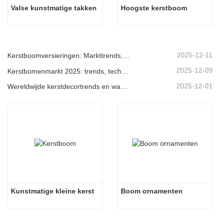
Valse kunstmatige takken
Hoogste kerstboom
2025-12-11
Kerstboomversieringen: Markttrends, inzichten in de toeleveringsketen en inkoopgids 2025
2025-12-09
Kerstbomenmarkt 2025: trends, technologieën en inkoopgids voor B2B-kopers
2025-12-01
Wereldwijde kerstdecortrends en waarom Christmas Queen de markt blijft leiden
Kunstmatige kleine kerst
Boom ornamenten