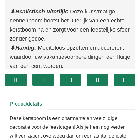
🌲
Realistisch uiterlijk:
Deze kunstmatige
dennenboom bootst het uiterlijk van een echte
kerstboom na en zorgt voor een feestelijke sfeer
zonder gedoe.
🌲
Handig:
Moeiteloos opzetten en decoreren,
waardoor uw vakantievoorbereidingen een fluitje
van een cent worden.
🌲
Compact formaat:
Hij is 23 cm hoog en heeft
een charmante houten basis, perfect om overal
een vleugje Kerstmis toe te voegen.
🌲
Geweldig cadeau:
Een ideale keuze voor het
Productdetails
decoreren van huizen en kantoren, en het
Deze kerstboom is een charmante en veelzijdige
verspreiden van de vakantiesfeer onder
decoratie voor de feestdagen! Als je hem nog verder
vrienden, familie of collega's.
wilt verfraaien, overweeg dan om een ​​aantal delicate