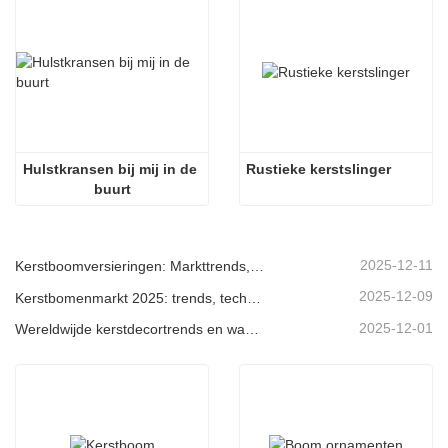
Hulstkransen bij mij in de 
Rustieke kerstslinger
buurt
2025-12-11
Kerstboomversieringen: Markttrends, inzichten in de toeleveringsketen en inkoopgids 2025
2025-12-09
Kerstbomenmarkt 2025: trends, technologieën en inkoopgids voor B2B-kopers
2025-12-01
Wereldwijde kerstdecortrends en waarom Christmas Queen de markt blijft leiden