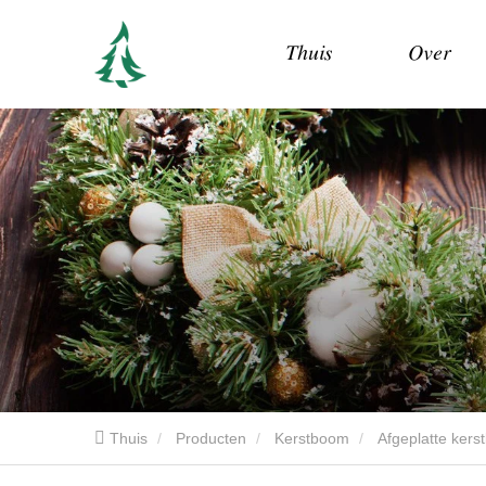
Thuis
Over
Thuis
Producten
Kerstboom
Afgeplatte ker