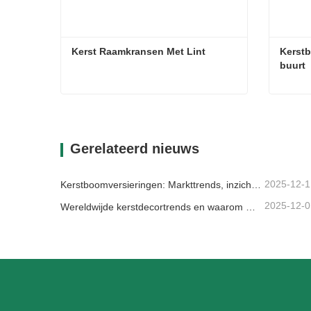
Kerst Raamkransen Met Lint
Kerstb
buurt
Kerst Raamkransen Met Lint
Contact nu
Con
Gerelateerd nieuws
2025-12-1
Kerstboomversieringen: Markttrends, inzichten in de toeleveringsketen en inkoopgids 2025
2025-12-0
Wereldwijde kerstdecortrends en waarom Christmas Queen de markt blijft leiden