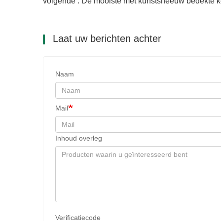
volgende : De mooiste met kunstsneeuw bedekte 
Laat uw berichten achter
Naam
Mail
Inhoud overleg
Verificatiecode