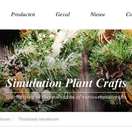
Producten
Geval
Nieuw
Co
stboom
Thuisbasis kerstboom