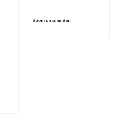
Boom ornamenten
Boom ornamenten
Contact nu