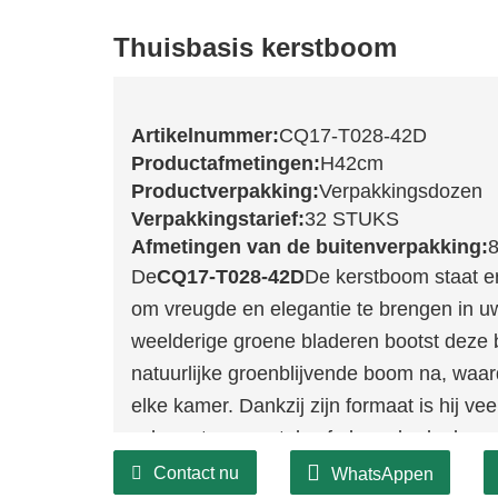
Thuisbasis kerstboom
Artikelnummer:
CQ17-T028-42D
Productafmetingen:
H42cm
Productverpakking:
Verpakkingsdozen
Verpakkingstarief:
32 STUKS
Afmetingen van de buitenverpakking:
8
De
CQ17-T028-42D
De kerstboom staat er 
om vreugde en elegantie te brengen in uw
weelderige groene bladeren bootst deze b
natuurlijke groenblijvende boom na, waard
elke kamer. Dankzij zijn formaat is hij veel
schoorsteenmantels of als onderdeel van 
Contact nu
WhatsAppen