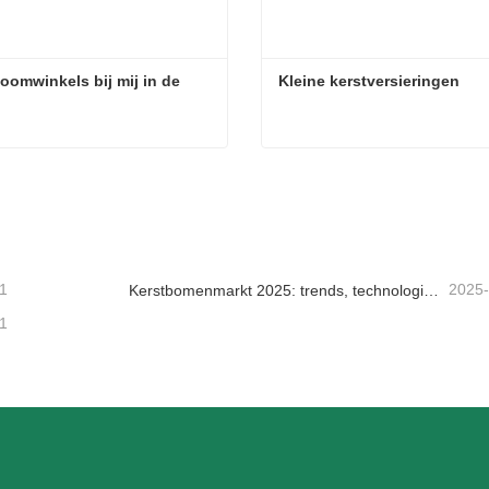
oomwinkels bij mij in de 
Kleine kerstversieringen
Kerstboomwinkels bij mij in de buurt
Kleine kerstversieringen
tact nu
Contact nu
1
2025
Kerstbomenmarkt 2025: trends, technologieën en inkoopgids voor B2B-kopers
1