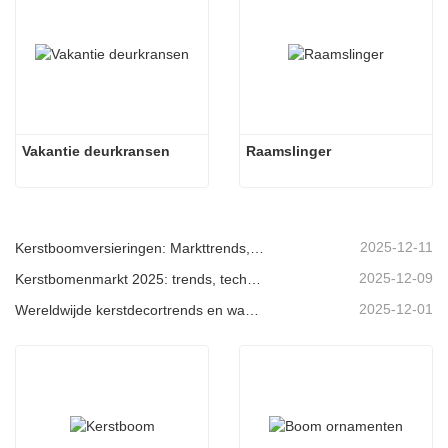
Vakantie deurkransen
Raamslinger
2025-12-11
Kerstboomversieringen: Markttrends, inzichten in de toeleveringsketen en inkoopgids 2025
2025-12-09
Kerstbomenmarkt 2025: trends, technologieën en inkoopgids voor B2B-kopers
2025-12-01
Wereldwijde kerstdecortrends en waarom Christmas Queen de markt blijft leiden