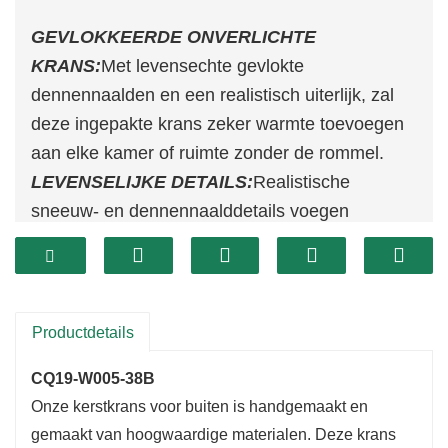
GEVLOKKEERDE ONVERLICHTE
KRANS:
Met levensechte gevlokte
dennennaalden en een realistisch uiterlijk, zal
deze ingepakte krans zeker warmte toevoegen
aan elke kamer of ruimte zonder de rommel.
LEVENSELIJKE DETAILS:
Realistische
sneeuw- en dennennaalddetails voegen
jarenlang warmte toe aan elke kamer of ruimte
VEELZIJDIG DECOREREN:
Hang het aan je
deur of waar dan ook in je huis voor extra
kerstsfeer
Productdetails
HANDIGE GROOTTE:
Met een afmeting van 38
CQ19-W005-38B
cm kun je hem gemakkelijk overal in huis
Onze kerstkrans voor buiten is handgemaakt en
plaatsen en voor veelzijdige kerstversiering
gemaakt van hoogwaardige materialen. Deze krans
zorgen