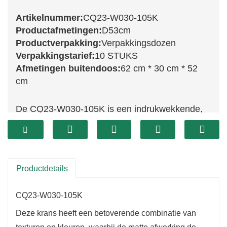
Artikelnummer:
CQ23-W030-105K
Productafmetingen:
D53cm
Productverpakking:
Verpakkingsdozen
Verpakkingstarief:
10 STUKS
Afmetingen buitendoos:
62 cm * 30 cm * 52
cm
De CQ23-W030-105K is een indrukwekkende,
105 cm grote, bevroren krans die elegantie
combineert met de charme van de feestdagen.
Met een prachtige schikking van weelderig
groen, felrode bessen en natuurlijke
Productdetails
dennenappels is deze krans subtiel bevroren
CQ23-W030-105K
voor een magische winterse uitstraling. Dankzij
het grote formaat is hij perfect voor een statige
Deze krans heeft een betoverende combinatie van
entree, boven de schoorsteenmantel of als