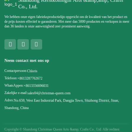
Shandong Kerstkoningin Arts &amp;amp; Crafts
Co., Ltd.
We hebben onze eigen fabrieksproductielijn opgericht om de kwaliteit van het product en
de prijs-kosten effectief te garanderen. Met meer dan 5000 producten en verkopen in meer
dan 36 landen is onze aanwezigheid zeer prominent aanwezig.
Neem contact met ons op
Contactpersoon:
Chloris
Telefoon:
+8613287762672
WhatsAppen:
+8613356696031
Zakelijke e-mail:
sales04@christmas-queen.com
Adres:
No.659, West East Industrial Park, Dangjia Town, Shizhong District, Jinan,
Shandong, China
Copyright ©
Shandong Christmas Queen Arts &amp; Crafts Co., Ltd. Alle rechten