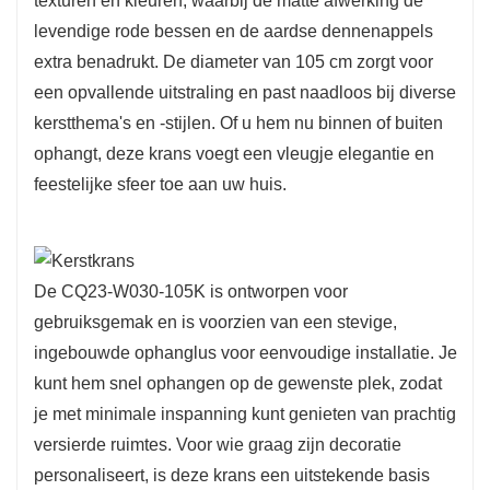
texturen en kleuren, waarbij de matte afwerking de
onderdeel van een feestelijke decoratie. Hij
levendige rode bessen en de aardse dennenappels
vormt een blikvanger die warmte en gezelligheid
extra benadrukt. De diameter van 105 cm zorgt voor
een opvallende uitstraling en past naadloos bij diverse
in elke ruimte brengt.
kerstthema's en -stijlen. Of u hem nu binnen of buiten
Deze krans is gemaakt van hoogwaardige
ophangt, deze krans voegt een vleugje elegantie en
materialen en ontworpen voor duurzaamheid,
feestelijke sfeer toe aan uw huis.
zodat hij meerdere feestdagen lang mooi blijft.
Het milieuvriendelijke ontwerp maakt hergebruik
mogelijk, waardoor het een verantwoorde keuze
is voor uw seizoensdecoratie. De CQ23-W030-
De CQ23-W030-105K is ontworpen voor
105K combineert stijl en functionaliteit op een
gebruiksgemak en is voorzien van een stevige,
prachtige manier, waardoor het een geliefde
ingebouwde ophanglus voor eenvoudige installatie. Je
decoratie is waar u jarenlang plezier van zult
kunt hem snel ophangen op de gewenste plek, zodat
hebben.
je met minimale inspanning kunt genieten van prachtig
versierde ruimtes. Voor wie graag zijn decoratie
personaliseert, is deze krans een uitstekende basis