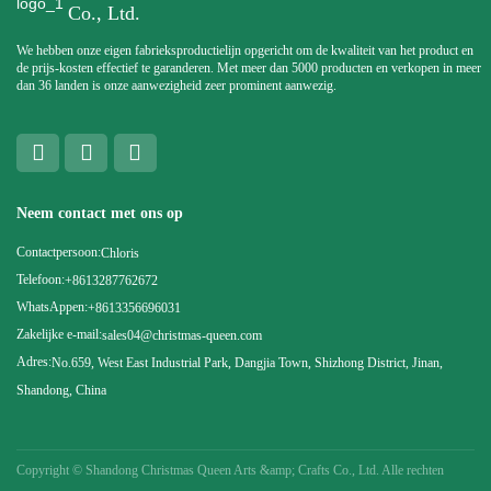
Co., Ltd.
We hebben onze eigen fabrieksproductielijn opgericht om de kwaliteit van het product en
de prijs-kosten effectief te garanderen. Met meer dan 5000 producten en verkopen in meer
dan 36 landen is onze aanwezigheid zeer prominent aanwezig.
Neem contact met ons op
Contactpersoon:
Chloris
Telefoon:
+8613287762672
WhatsAppen:
+8613356696031
Zakelijke e-mail:
sales04@christmas-queen.com
Adres:
No.659, West East Industrial Park, Dangjia Town, Shizhong District, Jinan,
Shandong, China
Copyright ©
Shandong Christmas Queen Arts &amp; Crafts Co., Ltd. Alle rechten