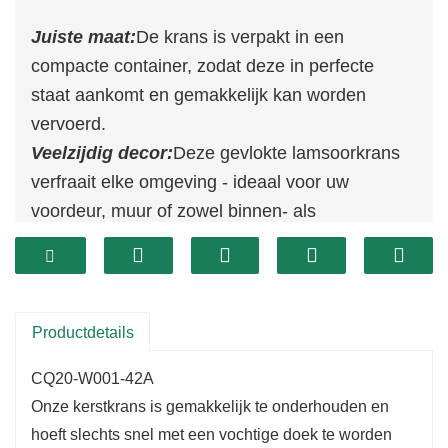
Juiste maat:
De krans is verpakt in een
compacte container, zodat deze in perfecte
staat aankomt en gemakkelijk kan worden
vervoerd.
Veelzijdig decor:
Deze gevlokte lamsoorkrans
verfraait elke omgeving - ideaal voor uw
voordeur, muur of zowel binnen- als
buitenruimtes, en voegt warmte en elegantie
toe.
Gemakkelijk schoon te maken:
Onderhoud is
een fluitje van een cent; veeg het gewoon af
Productdetails
met een vochtige doek om het er fris uit te laten
CQ20-W001-42A
zien. Het is ontworpen voor langdurig plezier!
Onze kerstkrans is gemakkelijk te onderhouden en
Opmerkingen:
Voor gebruik buitenshuis kunt u
hoeft slechts snel met een vochtige doek te worden
hem afgedekt ophangen om hem te