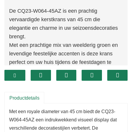
De CQ23-W064-45AZ is een prachtig
vervaardigde kerstkrans van 45 cm die
elegantie en charme in uw seizoensdecoraties
brengt.
Met een prachtige mix van weelderig groen en
levendige feestelijke accenten is deze krans
perfect om uw huis tijdens de feestdagen te
verfraaien.
Door zijn aanzienlijke formaat is hij ideaal voor
plaatsing op deuren, muren of boven
schoorsteenmantels, waardoor hij meteen de
Productdetails
aandacht trekt van iedereen die uw ruimte
Met een royale diameter van 45 cm biedt de CQ23-
binnenkomt.
W064-45AZ een indrukwekkend visueel display dat
Deze krans is gemaakt van hoogwaardige,
verschillende decoratiestijlen verbetert. De
duurzame materialen en is ontworpen om vele