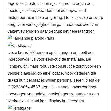
ingewikkelde details en rijke kleuren creëren een
vakantieseizoenen mee te gaan, zodat je de
feestelijke sfeer, waardoor het een opvallend
schoonheid ervan jarenlang kunt koesteren.
middelpunt is in elke omgeving. Het klassieke ontwerp
Het milieuvriendelijke ontwerp weerspiegelt een
zorgt voor veelzijdigheid en gaat naadloos over van
streven naar duurzaamheid, waardoor u uw
vakantievieringen naar gebruik het hele jaar door.
feest in stijl kunt vieren terwijl u rekening houdt
met het milieu.
Deze krans is klaar om op te hangen en heeft een
ingebouwde lus voor eenvoudige installatie. De
lichtgewicht maar robuuste constructie zorgt voor een
veilige plaatsing op elke locatie. Voor degenen die
graag hun decoraties willen personaliseren, biedt de
CQ23-W064-45AZ een uitstekend canvas voor het
toevoegen van unieke versieringen, waardoor u een
werkelijk speciaal kerstdisplay kunt creëren.