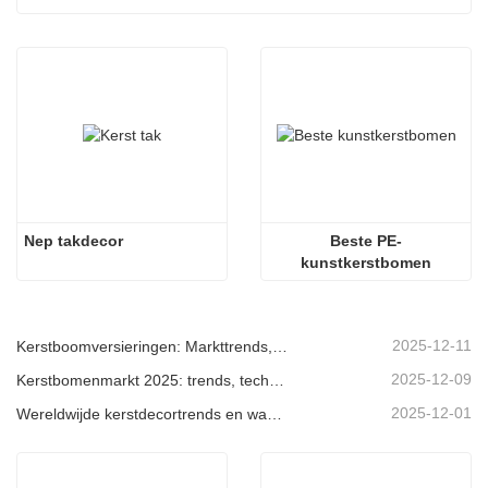
Nep takdecor
Beste PE-
kunstkerstbomen
2025-12-11
Kerstboomversieringen: Markttrends, inzichten in de toeleveringsketen en inkoopgids 2025
2025-12-09
Kerstbomenmarkt 2025: trends, technologieën en inkoopgids voor B2B-kopers
2025-12-01
Wereldwijde kerstdecortrends en waarom Christmas Queen de markt blijft leiden