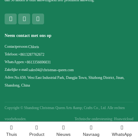
Neem contact met ons op
Contactpersoon:
Chloris
Telefoon:
+8613287762672
WhatsAppen:
+8613356696031
Zakelijke e-mail:
sales04@christmas-queen.com
Adres:
No.659, West East Industrial Park, Dangjia Town, Shizhong District, Jinan,
Shandong, China
Copyright ©
Shandong Christmas Queen Arts &amp; Crafts Co., Ltd. Alle rechten
voorbehouden.
Technische ondersteuning: Huaweicloud
Thuis
Product
Nieuws
Navraag
WhatsApp