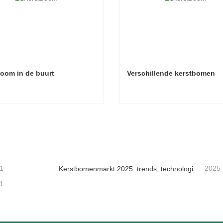
oom in de buurt
Verschillende kerstbomen
oom in de buurt
Verschillende kerstbomen
tact nu
Contact nu
1
2025
Kerstbomenmarkt 2025: trends, technologieën en inkoopgids voor B2B-kopers
1