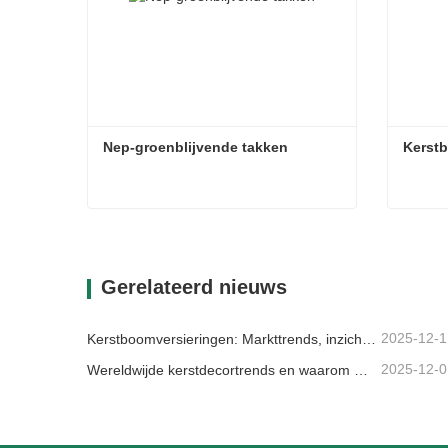
Nep-groenblijvende takken
Kerstb
Nep-groenblijvende takken
Kerstb
Contact nu
Con
Gerelateerd nieuws
2025-12-1
Kerstboomversieringen: Markttrends, inzichten in de toeleveringsketen en inkoopgids 2025
2025-12-0
Wereldwijde kerstdecortrends en waarom Christmas Queen de markt blijft leiden