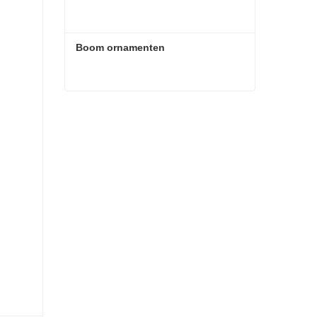
Boom ornamenten
Boom ornamenten
Contact nu