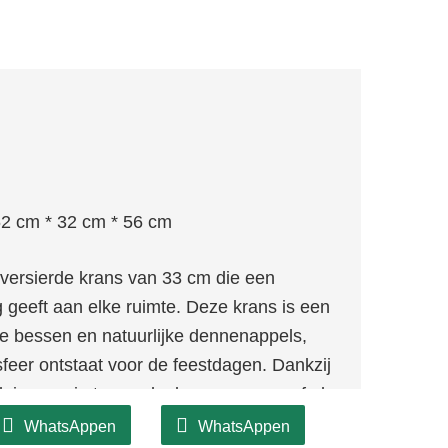
2 cm * 32 cm * 56 cm
ersierde krans van 33 cm die een
ng geeft aan elke ruimte. Deze krans is een
de bessen en natuurlijke dennenappels,
feer ontstaat voor de feestdagen. Dankzij
kleinere ruimtes zoals deuren, ramen of als
o kunt u een feestelijke touch toevoegen
WhatsAppen
WhatsAppen