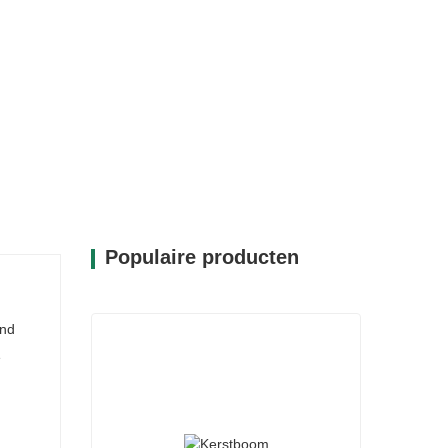
eersen.
 materialen en ontworpen voor
hoonheid behoudt. Het milieuvriendelijke
t hem geschikt voor meerdere feestdagen,
voor uw decoratiecollectie. De CQ23-
 esthetische aantrekkingskracht met
oratie ontstaat waar u jarenlang van kunt
Populaire producten
ond
e