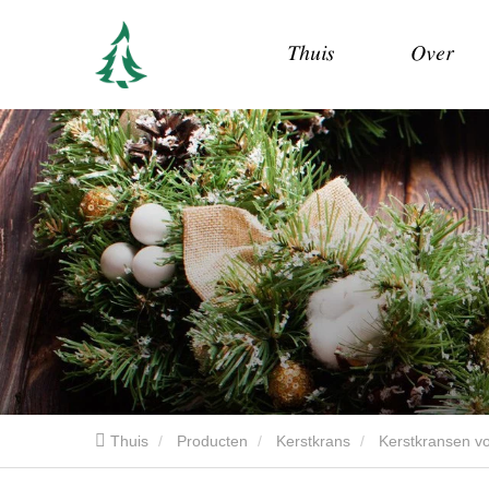
Thuis
Over
Thuis
Producten
Kerstkrans
Kerstkransen v