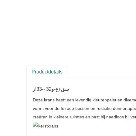
Productdetails
سقءع-و٠32-33از
Deze krans heeft een levendig kleurenpalet en divers
vormt voor de felrode bessen en rustieke dennenappels
creëren in kleinere ruimtes en past hij naadloos bij ve