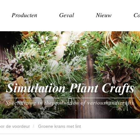
Producten
Geval
Nieuw
Co
oor de voordeur
Groene krans met lint