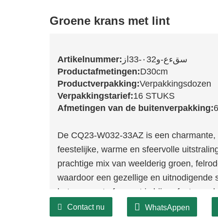
Groene krans met lint
Artikelnummer:
سقءع-و٠32-33از
Productafmetingen:
D30cm
Productverpakking:
Verpakkingsdozen
Verpakkingstarief:
16 STUKS
Afmetingen van de buitenverpakking:
6
De CQ23-W032-33AZ is een charmante, v
feestelijke, warme en sfeervolle uitstrali
prachtige mix van weelderig groen, felro
waardoor een gezellige en uitnodigende s
het compacte formaat is hij perfect voor 
onderdeel van een feestelijk tafelstuk. Z
Contact nu
WhatsAppen