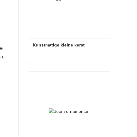
Kunstmatige kleine kerst
de
en,
Kunstmatige kleine kerst
Contact nu