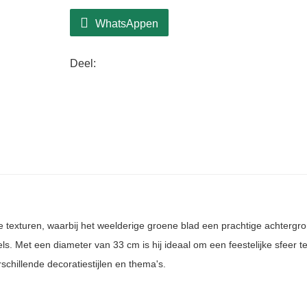
zonder uw bestaande decoratie te overh
Deze krans is gemaakt van hoogwaardige
WhatsAppen
duurzaamheid, zodat hij jarenlang zijn sc
ontwerp bevordert duurzaamheid en maak
Deel:
waardoor het een verantwoorde keuze is 
W032-33AZ combineert op prachtige wijze
functionaliteit, waardoor een geliefde dec
genieten.
e texturen, waarbij het weelderige groene blad een prachtige achtergr
. Met een diameter van 33 cm is hij ideaal om een ​​feestelijke sfeer t
rschillende decoratiestijlen en thema's.