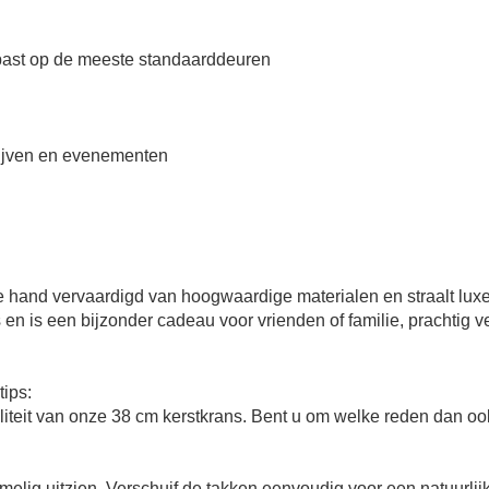
past op de meeste standaarddeuren
drijven en evenementen
de hand vervaardigd van hoogwaardige materialen en straalt lux
is en is een bijzonder cadeau voor vrienden of familie, prachtig v
tips:
waliteit van onze 38 cm kerstkrans. Bent u om welke reden dan oo
melig uitzien. Verschuif de takken eenvoudig voor een natuurlij