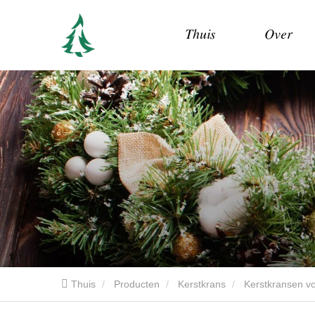
Thuis
Over
Thuis
Producten
Kerstkrans
Kerstkransen v