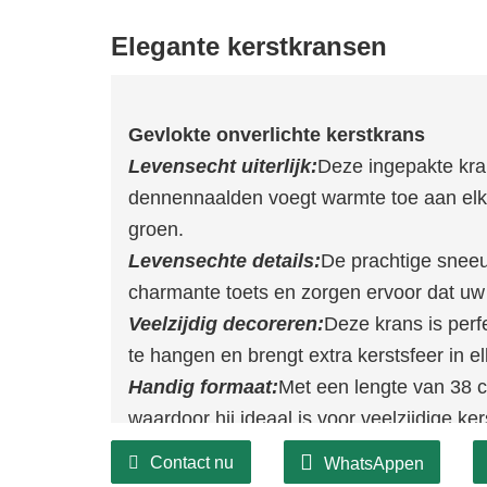
Elegante kerstkransen
Gevlokte onverlichte kerstkrans
Levensecht uiterlijk:
Deze ingepakte kran
dennennaalden voegt warmte toe aan elk
groen.
Levensechte details:
De prachtige snee
charmante toets en zorgen ervoor dat uw i
Veelzijdig decoreren:
Deze krans is perf
te hangen en brengt extra kerstsfeer in el
Handig formaat:
Met een lengte van 38 cm
waardoor hij ideaal is voor veelzijdige ke
Contact nu
WhatsAppen