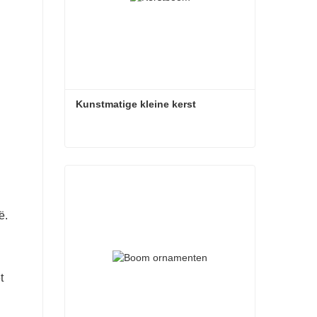
Kunstmatige kleine kerst
Kunstmatige kleine kerst
Contact nu
ë.
t