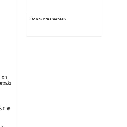
Boom ornamenten
Boom ornamenten
Contact nu
e en
erpakt
k niet
ke