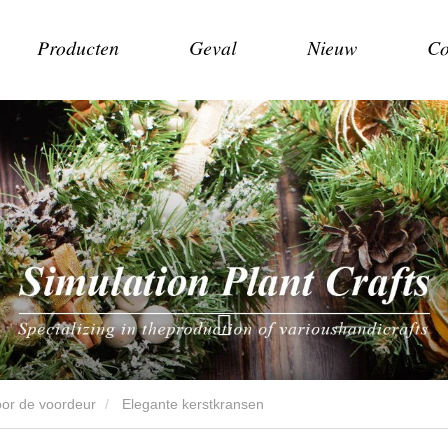
Producten
Geval
Nieuw
Co
oor de voordeur
Elegante kerstkransen