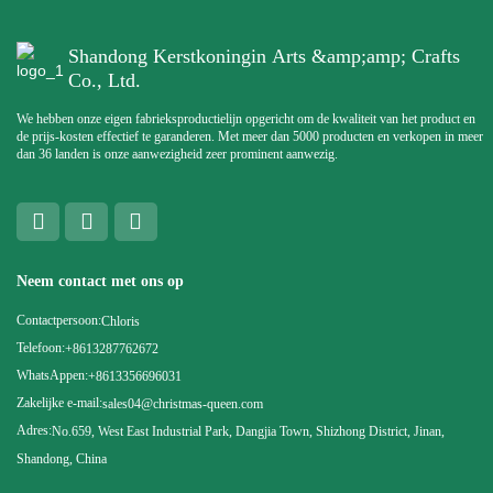
Shandong Kerstkoningin Arts &amp;amp; Crafts
Co., Ltd.
We hebben onze eigen fabrieksproductielijn opgericht om de kwaliteit van het product en
de prijs-kosten effectief te garanderen. Met meer dan 5000 producten en verkopen in meer
dan 36 landen is onze aanwezigheid zeer prominent aanwezig.
Neem contact met ons op
Contactpersoon:
Chloris
Telefoon:
+8613287762672
WhatsAppen:
+8613356696031
Zakelijke e-mail:
sales04@christmas-queen.com
Adres:
No.659, West East Industrial Park, Dangjia Town, Shizhong District, Jinan,
Shandong, China