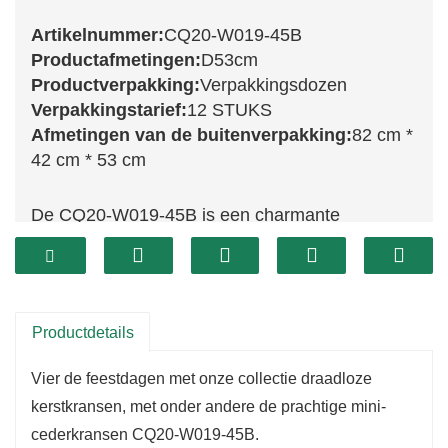
Artikelnummer:
CQ20-W019-45B
Productafmetingen:
D53cm
Productverpakking:
Verpakkingsdozen
Verpakkingstarief:
12 STUKS
Afmetingen van de buitenverpakking:
82 cm *
42 cm * 53 cm
De CQ20-W019-45B is een charmante
kerstkrans, verkrijgbaar in verschillende maten
vanaf 45 cm, die een feestelijke sfeer aan uw
interieur geeft.
Versierd met weelderig groen en levendige
Productdetails
kerstaccenten, zijn deze kransen perfect om
Vier de feestdagen met onze collectie draadloze
een ​​vrolijke sfeer te creëren.
kerstkransen, met onder andere de prachtige mini-
Door hun veelzijdige formaat zijn ze ideaal om
cederkransen CQ20-W019-45B.
op deuren, boven de schoorsteenmantel of als