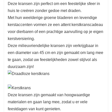
Deze kransen zijn perfect om een ​​feestelijke sfeer in
onderdeel van een grotere kerstdecoratie te
huis te creëren zonder gedoe met draden.
plaatsen.
Met hun weelderige groene bladeren en levendige
Deze kransen zijn gemaakt van hoogwaardige
kerstaccenten vormen ze een attent kerstkranscadeau
materialen en gaan lang mee, zodat u er vele
voor dierbaren of een prachtige aanvulling op je eigen
feestdagen van kunt genieten.
kerstversiering.
Dankzij het milieuvriendelijke ontwerp tonen ze
Deze milieuvriendelijke kransen zijn verkrijgbaar in
een commitment aan duurzaamheid, waardoor
een diameter van 45 cm en zijn gemaakt om lang mee
u de feestdagen kunt vieren en tegelijkertijd
te gaan, zodat uw feestelijkheden zowel stijlvol als
zorg kunt dragen voor het milieu.
duurzaam zijn!
Deze kransen zijn gemaakt van hoogwaardige
materialen en gaan lang mee, zodat u er vele
feestdagen van kunt genieten.