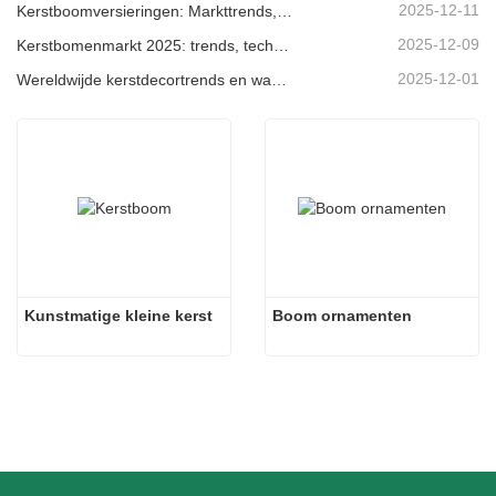
2025-12-11
Kerstboomversieringen: Markttrends, inzichten in de toeleveringsketen en inkoopgids 2025
2025-12-09
Kerstbomenmarkt 2025: trends, technologieën en inkoopgids voor B2B-kopers
2025-12-01
Wereldwijde kerstdecortrends en waarom Christmas Queen de markt blijft leiden
Kunstmatige kleine kerst
Boom ornamenten