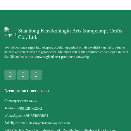
Shandong Kerstkoningin Arts &amp;amp; Crafts
Co., Ltd.
We hebben onze eigen fabrieksproductielijn opgericht om de kwaliteit van het product en
de prijs-kosten effectief te garanderen. Met meer dan 5000 producten en verkopen in meer
dan 36 landen is onze aanwezigheid zeer prominent aanwezig.
Neem contact met ons op
Contactpersoon:
Chloris
Telefoon:
+8613287762672
WhatsAppen:
+8613356696031
Zakelijke e-mail:
sales04@christmas-queen.com
Adres:
No.659, West East Industrial Park, Dangjia Town, Shizhong District, Jinan,