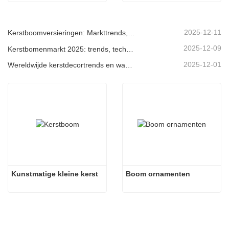
2025-12-11
Kerstboomversieringen: Markttrends, inzichten in de toeleveringsketen en inkoopgids 2025
2025-12-09
Kerstbomenmarkt 2025: trends, technologieën en inkoopgids voor B2B-kopers
2025-12-01
Wereldwijde kerstdecortrends en waarom Christmas Queen de markt blijft leiden
Kunstmatige kleine kerst
Boom ornamenten