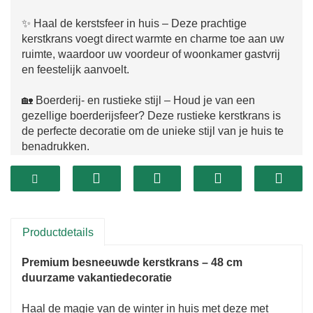
✨ Haal de kerstsfeer in huis – Deze prachtige
kerstkrans voegt direct warmte en charme toe aan uw
ruimte, waardoor uw voordeur of woonkamer gastvrij
en feestelijk aanvoelt.
🏡 Boerderij- en rustieke stijl – Houd je van een
gezellige boerderijsfeer? Deze rustieke kerstkrans is
de perfecte decoratie om de unieke stijl van je huis te
benadrukken.
🎄 Versier overal – Hang hem aan uw voordeur,
schouw, trap of raam. Deze veelzijdige kerstkrans ziet
er zowel binnen als buiten prachtig uit.
Productdetails
🎁 Perfect kerstcadeau – Op zoek naar een attent
cadeau? Verras je familie of vrienden met deze
Premium besneeuwde kerstkrans – 48 cm
tijdloze kerstdecoratie waar ze jaar na jaar van kunnen
duurzame vakantiedecoratie
genieten.
Haal de magie van de winter in huis met deze met