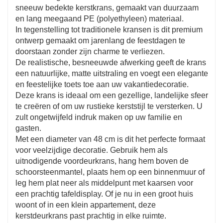
✅ Duurzaam en betrouwbaar – Gemaakt van
sneeuw bedekte kerstkrans, gemaakt van duurzaam
hoogwaardige materialen, blijft deze boerderijkrans
en lang meegaand PE (polyethyleen) materiaal.
seizoen na seizoen mooi. Bovendien bieden we een
In tegenstelling tot traditionele kransen is dit premium
vriendelijke klantenservice voor uw gemoedsrust.
ontwerp gemaakt om jarenlang de feestdagen te
doorstaan ​​zonder zijn charme te verliezen.
De realistische, besneeuwde afwerking geeft de krans
een natuurlijke, matte uitstraling en voegt een elegante
en feestelijke toets toe aan uw vakantiedecoratie.
Deze krans is ideaal om een ​​gezellige, landelijke sfeer
te creëren of om uw rustieke kerststijl te versterken. U
zult ongetwijfeld indruk maken op uw familie en
gasten.
Met een diameter van 48 cm is dit het perfecte formaat
voor veelzijdige decoratie. Gebruik hem als
uitnodigende voordeurkrans, hang hem boven de
schoorsteenmantel, plaats hem op een binnenmuur of
leg hem plat neer als middelpunt met kaarsen voor
een prachtig tafeldisplay. Of je nu in een groot huis
woont of in een klein appartement, deze
kerstdeurkrans past prachtig in elke ruimte.