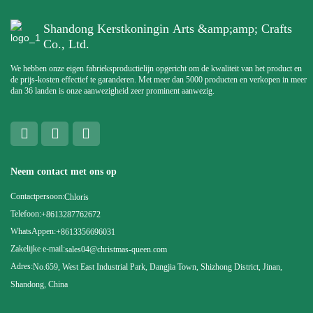
Shandong Kerstkoningin Arts &amp;amp; Crafts
Co., Ltd.
We hebben onze eigen fabrieksproductielijn opgericht om de kwaliteit van het product en
de prijs-kosten effectief te garanderen. Met meer dan 5000 producten en verkopen in meer
dan 36 landen is onze aanwezigheid zeer prominent aanwezig.
Neem contact met ons op
Contactpersoon:
Chloris
Telefoon:
+8613287762672
WhatsAppen:
+8613356696031
Zakelijke e-mail:
sales04@christmas-queen.com
Adres:
No.659, West East Industrial Park, Dangjia Town, Shizhong District, Jinan,
Shandong, China