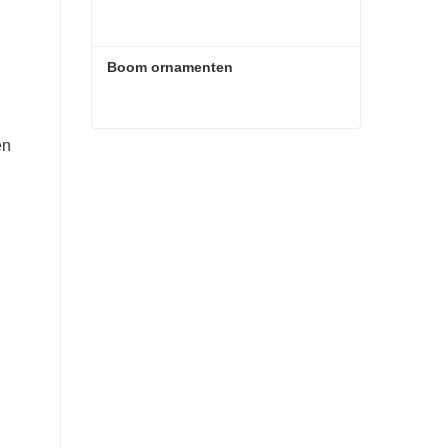
Boom ornamenten
en
Boom ornamenten
Contact nu