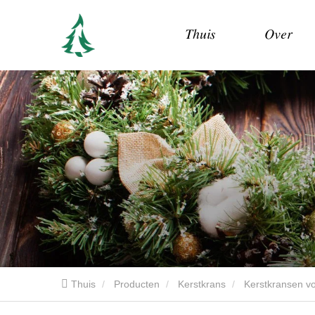
Thuis
Over
Thuis
Producten
Kerstkrans
Kerstkransen v