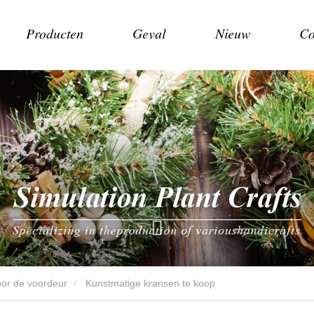
Producten
Geval
Nieuw
Co
oor de voordeur
Kunstmatige kransen te koop