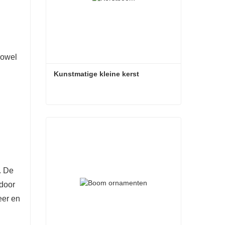
zowel
Kunstmatige kleine kerst
Kunstmatige kleine kerst
Contact nu
. De
rdoor
eer en