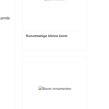
warmte
Kunstmatige kleine kerst
Kunstmatige kleine kerst
Contact nu