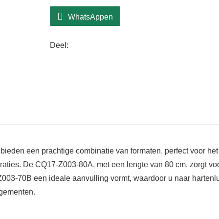
gemakkelijk kunt aanpassen aan uw eigen 
WhatsAppen
Deze takken zijn gemaakt van duurzame 
lange levensduur, zodat ze nog vele vak
Deel:
Door hun veelzijdigheid kunt u ze in elke
familiefeesten tot moderne feestelijke fee
den een prachtige combinatie van formaten, perfect voor het
aties. De CQ17-Z003-80A, met een lengte van 80 cm, zorgt vo
-Z003-70B een ideale aanvulling vormt, waardoor u naar hartenl
ngementen.