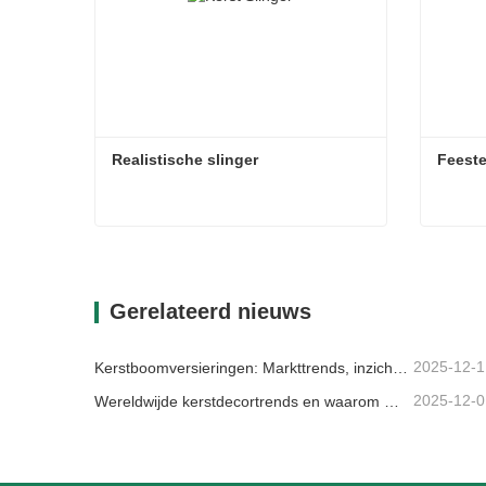
Realistische slinger
Feeste
Realistische slinger
Feeste
Contact nu
Con
Gerelateerd nieuws
2025-12-1
Kerstboomversieringen: Markttrends, inzichten in de toeleveringsketen en inkoopgids 2025
2025-12-0
Wereldwijde kerstdecortrends en waarom Christmas Queen de markt blijft leiden