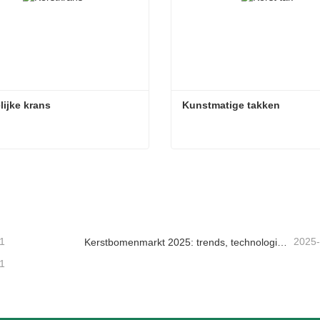
lijke krans
Kunstmatige takken
lijke krans
Kunstmatige takken
tact nu
Contact nu
1
2025
Kerstbomenmarkt 2025: trends, technologieën en inkoopgids voor B2B-kopers
1