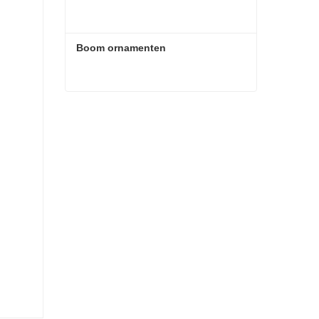
Boom ornamenten
Boom ornamenten
Contact nu