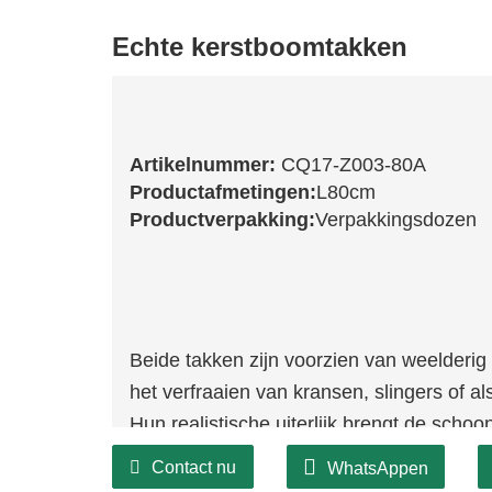
Echte kerstboomtakken
Artikelnummer:
CQ17-Z003-80A
Productafmetingen:
L80cm
Productverpakking:
Verpakkingsdozen
Beide takken zijn voorzien van weelderig 
het verfraaien van kransen, slingers of a
Hun realistische uiterlijk brengt de scho
diepte en levendigheid toe aan uw kerstde
Contact nu
WhatsAppen
frisse achtergrond voor ornamenten en a