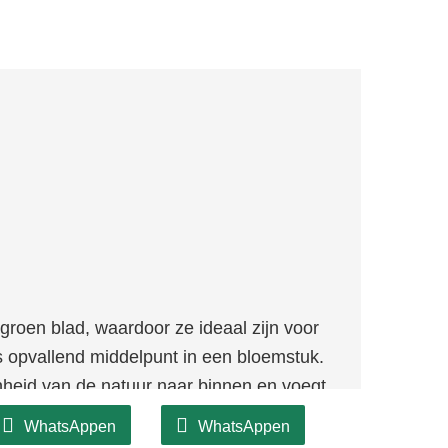
groen blad, waardoor ze ideaal zijn voor
ls opvallend middelpunt in een bloemstuk.
onheid van de natuur naar binnen en voegt
coratie. De rijke groene kleur vormt een
WhatsAppen
WhatsAppen
ndere decoraties, waardoor u ze