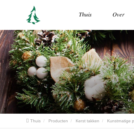
Thuis
Over
Thuis
Producten
Kerst takken
Kunstmatige 