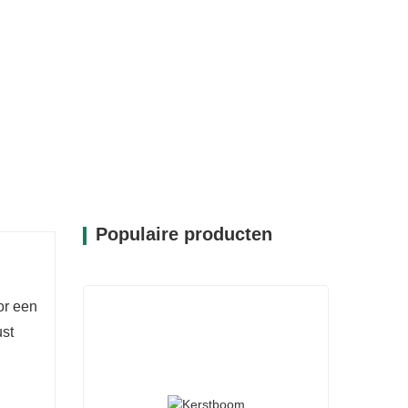
stijl.
materialen en zijn ontworpen voor een
antieseizoenen kunnen worden gebruikt.
 omgeving integreren, van traditionele
sten.
Populaire producten
or een
ust