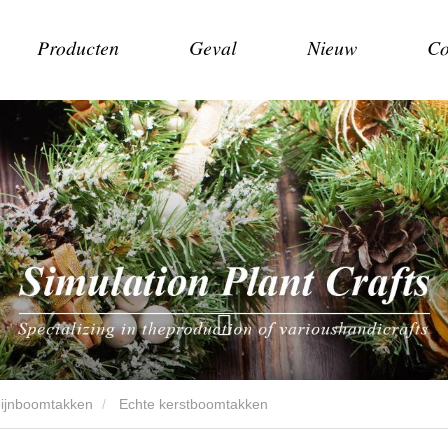
Producten
Geval
Nieuw
Co
pijnboomtakken
Echte kerstboomtakken