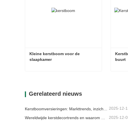
Kleine kerstboom voor de 
Kerstb
slaapkamer
buurt
Kleine kerstboom voor de slaapkamer
Contact nu
Con
Gerelateerd nieuws
2025-12-1
Kerstboomversieringen: Markttrends, inzichten in de toeleveringsketen en inkoopgids 2025
2025-12-0
Wereldwijde kerstdecortrends en waarom Christmas Queen de markt blijft leiden