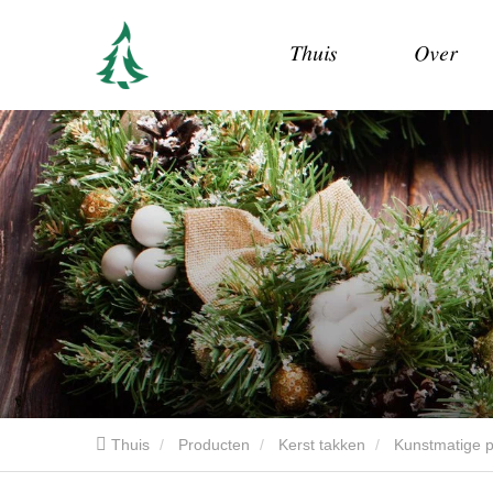
Thuis
Over
Thuis
Producten
Kerst takken
Kunstmatige 