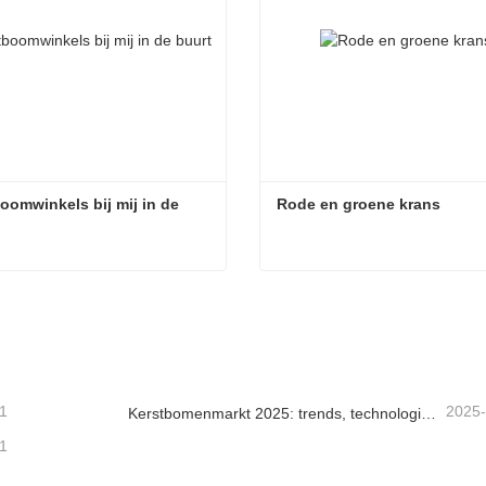
oomwinkels bij mij in de 
Rode en groene krans
Kerstboomwinkels bij mij in de buurt
Rode en groene krans
tact nu
Contact nu
1
2025
Kerstbomenmarkt 2025: trends, technologieën en inkoopgids voor B2B-kopers
1