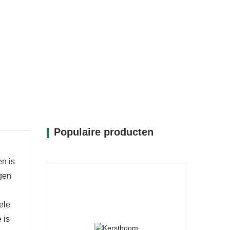
Populaire producten
en is
gen
ele
 is