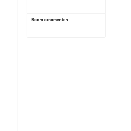
Boom ornamenten
Boom ornamenten
Contact nu