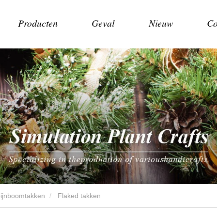
Producten
Geval
Nieuw
Co
pijnboomtakken
Flaked takken