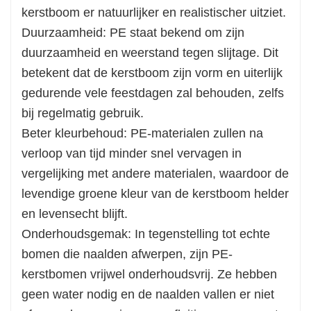
kerstboom er natuurlijker en realistischer uitziet.
bomen die naalden afwerpen, zijn PE-
Duurzaamheid: PE staat bekend om zijn
kerstbomen vrijwel onderhoudsvrij. Ze hebben
duurzaamheid en weerstand tegen slijtage. Dit
geen water nodig en de naalden vallen er niet
betekent dat de kerstboom zijn vorm en uiterlijk
af, waardoor opruimen een fluitje van een cent
gedurende vele feestdagen zal behouden, zelfs
wordt.
bij regelmatig gebruik.
Milieuvriendelijke optie: PE-bomen zijn vaak
Beter kleurbehoud: PE-materialen zullen na
gemaakt van recyclebare materialen, waardoor
verloop van tijd minder snel vervagen in
ze een milieuvriendelijkere keuze zijn in
vergelijking met andere materialen, waardoor de
vergelijking met echte kerstbomen voor
levendige groene kleur van de kerstboom helder
eenmalig gebruik. Dit sluit aan bij duurzame
en levensecht blijft.
praktijken en vermindert vakantieverspilling.
Onderhoudsgemak: In tegenstelling tot echte
bomen die naalden afwerpen, zijn PE-
kerstbomen vrijwel onderhoudsvrij. Ze hebben
geen water nodig en de naalden vallen er niet