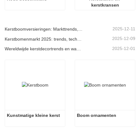
kerstkransen
2025-12-11
Kerstboomversieringen: Markttrends, inzichten in de toeleveringsketen en inkoopgids 2025
2025-12-09
Kerstbomenmarkt 2025: trends, technologieën en inkoopgids voor B2B-kopers
2025-12-01
Wereldwijde kerstdecortrends en waarom Christmas Queen de markt blijft leiden
Kunstmatige kleine kerst
Boom ornamenten