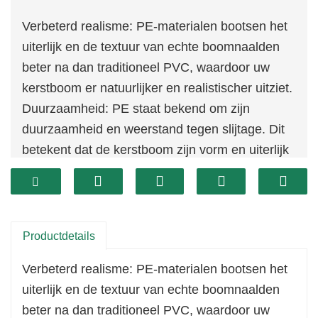
Verbeterd realisme: PE-materialen bootsen het
uiterlijk en de textuur van echte boomnaalden
beter na dan traditioneel PVC, waardoor uw
kerstboom er natuurlijker en realistischer uitziet.
Duurzaamheid: PE staat bekend om zijn
duurzaamheid en weerstand tegen slijtage. Dit
betekent dat de kerstboom zijn vorm en uiterlijk
gedurende vele feestdagen zal behouden, zelfs
bij regelmatig gebruik.
Beter kleurbehoud: PE-materialen zullen na
verloop van tijd minder snel vervagen in
Productdetails
vergelijking met andere materialen, waardoor de
Verbeterd realisme: PE-materialen bootsen het
levendige groene kleur van de kerstboom helder
uiterlijk en de textuur van echte boomnaalden
en levensecht blijft.
beter na dan traditioneel PVC, waardoor uw
Onderhoudsgemak: In tegenstelling tot echte