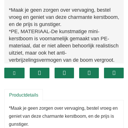
*Maak je geen zorgen over vervaging, bestel
vroeg en geniet van deze charmante kerstboom,
en de prijs is gunstiger.
*PE, MATERIAAL-De kunstmatige mini-
kerstboom is voornamelijk gemaakt van PE-
materiaal, dat er niet alleen behoorlijk realistisch
uitziet, maar ook het anti-
verbrijzelingsvermogen van de boom vergroot.
Het heeft een langere levensduur en zal niet
vervagen en instorten.
*
Geniet het hele jaar
door. Jaar na jaar zorgt dit kleine boompje voor
een vrolijk kerstgevoel.
Productdetails
*Maak je geen zorgen over vervaging, bestel vroeg en
geniet van deze charmante kerstboom, en de prijs is
gunstiger.