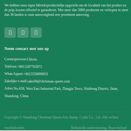
We hebben onze eigen fabrieksproductielijn opgericht om de kwaliteit van het product en
de prijs-kosten effectief te garanderen. Met meer dan 5000 producten en verkopen in meer
dan 36 landen is onze aanwezigheid zeer prominent aanwezig.
Neem contact met ons op
Contactpersoon:
Chloris
Telefoon:
+8613287762672
WhatsAppen:
+8613356696031
Zakelijke e-mail:
sales04@christmas-queen.com
Adres:
No.659, West East Industrial Park, Dangjia Town, Shizhong District, Jinan,
Shandong, China
Copyright ©
Shandong Christmas Queen Arts &amp; Crafts Co., Ltd. Alle rechten
voorbehouden.
Technische ondersteuning: Huaweicloud