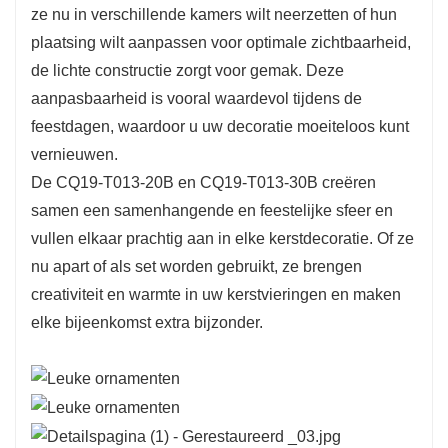
ze nu in verschillende kamers wilt neerzetten of hun
formaat is hij gemakkelijk te plaatsen en biedt hij
plaatsing wilt aanpassen voor optimale zichtbaarheid,
ruimte aan diverse decoraties, van klassieke
de lichte constructie zorgt voor gemak. Deze
ornamenten tot speelse details. Dit maakt hem
aanpasbaarheid is vooral waardevol tijdens de
een ​​ideale keuze voor familiebijeenkomsten of
feestdagen, waardoor u uw decoratie moeiteloos kunt
als attent cadeau voor iedereen die de
vernieuwen.
kerstgedachte waardeert.
De CQ19-T013-20B en CQ19-T013-30B creëren
Daarentegen is de CQ19-T013-30B met een
samen een samenhangende en feestelijke sfeer en
hoogte van 30 cm een ​​stuk prominenter
vullen elkaar prachtig aan in elke kerstdecoratie. Of ze
aanwezig, waardoor het een veelzijdige optie is
nu apart of als set worden gebruikt, ze brengen
voor grotere ruimtes. Dankzij de hoogte kan hij
creativiteit en warmte in uw kerstvieringen en maken
dienen als een prachtig middelpunt op eettafels
elke bijeenkomst extra bijzonder.
of opvallen in kerstdecoraties. De weelderige
groene takken vormen een perfecte achtergrond
voor een breed scala aan ornamenten,
waardoor er ruimte is voor persoonlijke