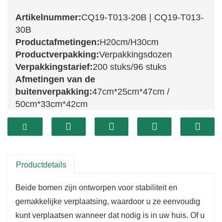
Artikelnummer:
CQ19-T013-20B | CQ19-T013-
30B
Productafmetingen:
H20cm/H30cm
Productverpakking:
Verpakkingsdozen
Verpakkingstarief:
200 stuks/96 stuks
Afmetingen van de
buitenverpakking:
47cm*25cm*47cm /
50cm*33cm*42cm
De CQ19-T013-20B en CQ19-T013-30B zijn
prachtig vormgegeven kerstbomen die elke
feestelijke setting verfraaien. De CQ19-T013-
Productdetails
20B, met een hoogte van 20 cm, is perfect voor
Beide bomen zijn ontworpen voor stabiliteit en
kleine ruimtes zoals tafelbladen of
gemakkelijke verplaatsing, waardoor u ze eenvoudig
vensterbanken en geeft een charmante touch
kunt verplaatsen wanneer dat nodig is in uw huis. Of u
aan uw kerstdecoratie. Dankzij het compacte