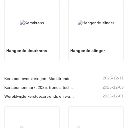
Hangende deurkrans
Hangende slinger
2025-12-11
Kerstboomversieringen: Markttrends, inzichten in de toeleveringsketen en inkoopgids 2025
2025-12-09
Kerstbomenmarkt 2025: trends, technologieën en inkoopgids voor B2B-kopers
2025-12-01
Wereldwijde kerstdecortrends en waarom Christmas Queen de markt blijft leiden