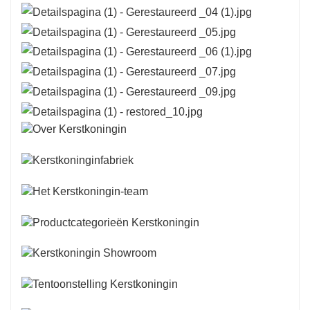
expressie en creativiteit in uw decoratiestijl. Dit
model is met name aantrekkelijk voor diegenen
die een statement willen maken met hun
kerstversiering.