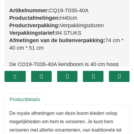
Artikelnummer:
CQ19-T035-40A
Productafmetingen:
H40cm
Productverpakking:
Verpakkingsdozen
Verpakkingstarief:
84 STUKS
Afmetingen van de buitenverpakking:
74 cm *
40 cm * 51 cm
De CQ19-T035-40A kerstboom is 40 cm hoog
en heeft een prachtig sneeuweffect dat een
vleugje winterse magie toevoegt aan uw
kerstdecoratie. De volle, met sneeuw bedekte
takken creëren een charmant beeld dat de
Productdetails
essentie van een sneeuwrijke kerst vastlegt.
De royale afmetingen van deze boom bieden volop
Deze boom is ideaal om een ​​feestelijke sfeer te
mogelijkheden om hem te versieren. Je kunt hem
creëren in uw woonkamer, eetkamer of een
versieren met allerlei ornamenten, van traditionele tot
gezellig hoekje in huis.