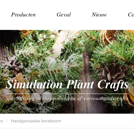
Producten
Geval
Nieuw
Co
en
Handgemaakte kerstboom