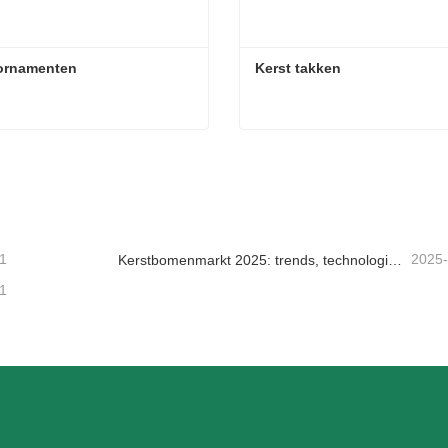
 ornamenten
Kerst takken
ornamenten
Kerst takken
tact nu
Contact nu
1
2025
Kerstbomenmarkt 2025: trends, technologieën en inkoopgids voor B2B-kopers
1