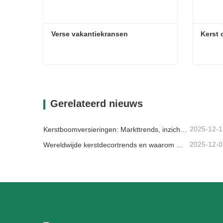
Verse vakantiekransen
Kerst
Verse vakantiekransen
Kerst 
Contact nu
Con
Gerelateerd nieuws
2025-12-1
Kerstboomversieringen: Markttrends, inzichten in de toeleveringsketen en inkoopgids 2025
2025-12-0
Wereldwijde kerstdecortrends en waarom Christmas Queen de markt blijft leiden