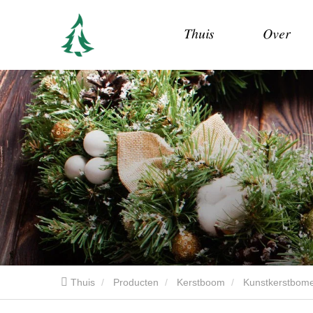
Thuis
Over
Thuis
Producten
Kerstboom
Kunstkerstbom