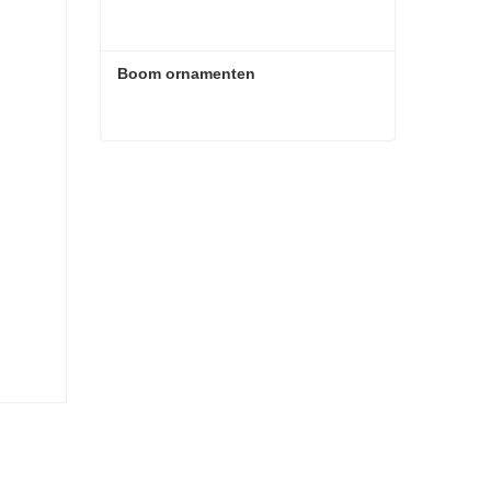
Boom ornamenten
Boom ornamenten
Contact nu