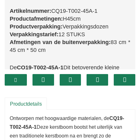
Artikelnummer:
CQ19-T002-45A-1
Productafmetingen:
H45cm
Productverpakking:
Verpakkingsdozen
Verpakkingstarief:
12 STUKS
Afmetingen van de buitenverpakking:
83 cm *
45 cm * 50 cm
De
CQ19-T002-45A-1
Dit betoverende kleine
boompje van 45 cm is een prachtige aanvulling
op elke kerstdecoratie. De levendige groene
takken zijn weelderig en vol en vormen een
ideale basis voor diverse versieringen. Dankzij
Productdetails
het compacte formaat is het perfect voor op tafel
Ontworpen met hoogwaardige materialen, de
CQ19-
of in kleinere ruimtes, waardoor je een
T002-45A-1
Deze kerstboom bootst het uiterlijk van
feestelijke sfeer kunt creëren zonder de ruimte
een traditionele kerstboom na en brengt zo de
te overheersen.