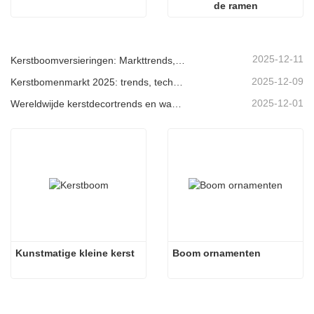
de ramen
2025-12-11
Kerstboomversieringen: Markttrends, inzichten in de toeleveringsketen en inkoopgids 2025
2025-12-09
Kerstbomenmarkt 2025: trends, technologieën en inkoopgids voor B2B-kopers
2025-12-01
Wereldwijde kerstdecortrends en waarom Christmas Queen de markt blijft leiden
Kunstmatige kleine kerst
Boom ornamenten