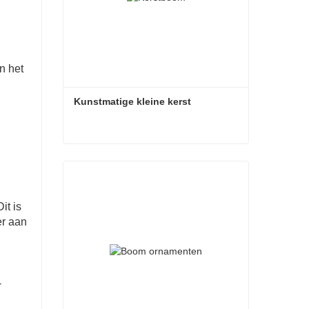
n het
Kunstmatige kleine kerst
Kunstmatige kleine kerst
Contact nu
it is
er aan
-