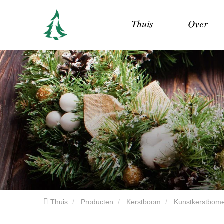
Thuis
Over
Thuis
Producten
Kerstboom
Kunstkerstbom