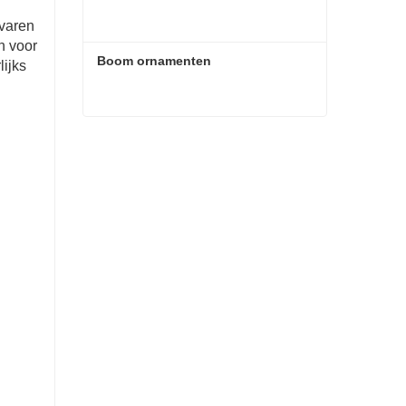
rvaren
n voor
Boom ornamenten
ijks
Boom ornamenten
Contact nu