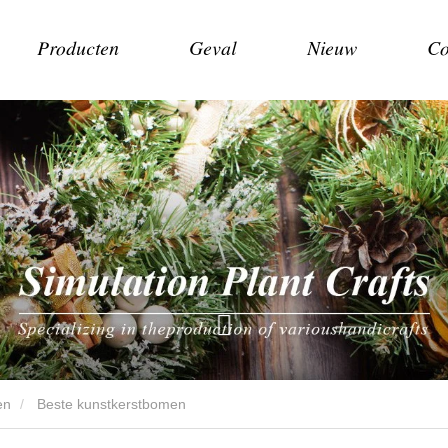
Producten
Geval
Nieuw
Co
en
Beste kunstkerstbomen