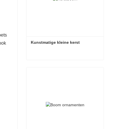
oets
Kunstmatige kleine kerst
ook
Kunstmatige kleine kerst
Contact nu