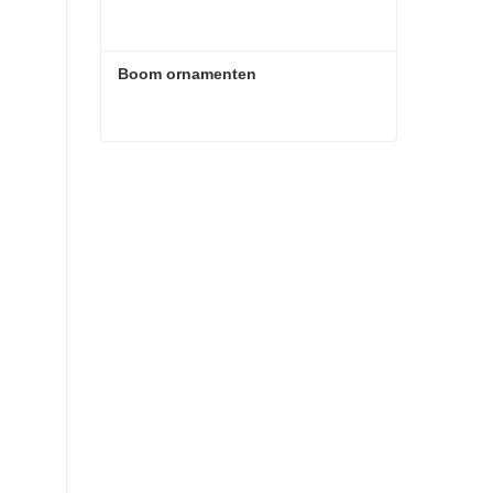
Boom ornamenten
Boom ornamenten
Contact nu