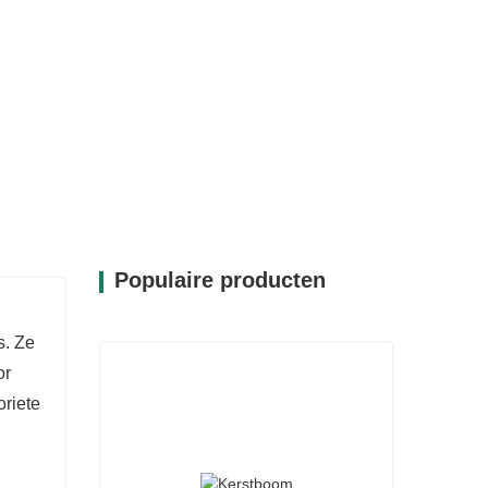
Populaire producten
s. Ze
or
oriete