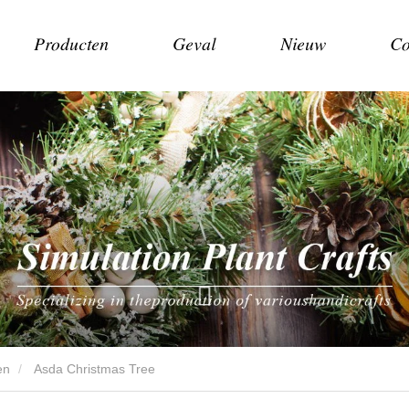
Producten
Geval
Nieuw
Co
en
Asda Christmas Tree