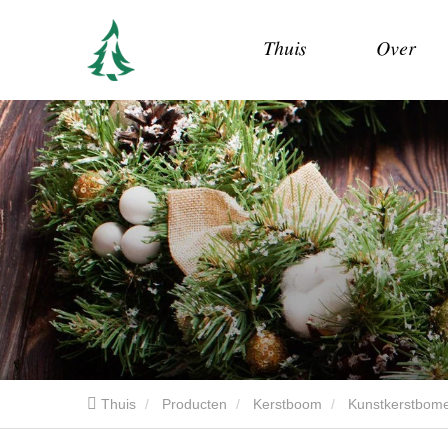
Thuis
Over
Thuis
Producten
Kerstboom
Kunstkerstbom