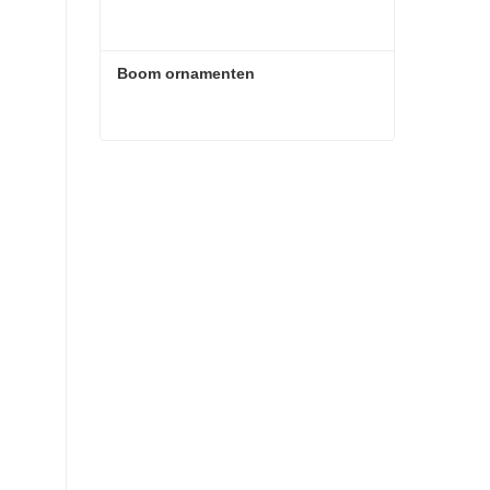
Boom ornamenten
Boom ornamenten
Contact nu