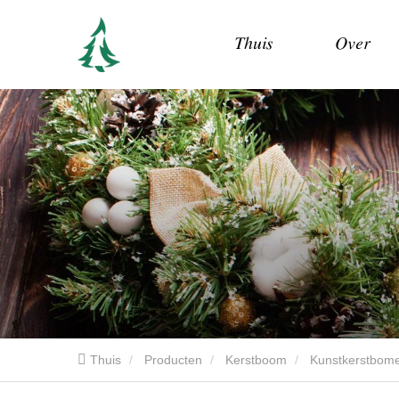
Thuis
Over
Thuis
Producten
Kerstboom
Kunstkerstbom