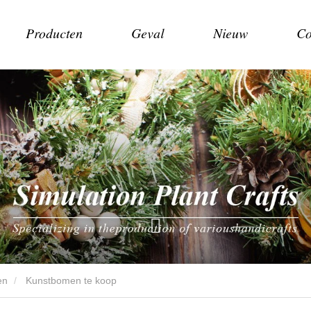
Producten
Geval
Nieuw
Co
en
Kunstbomen te koop