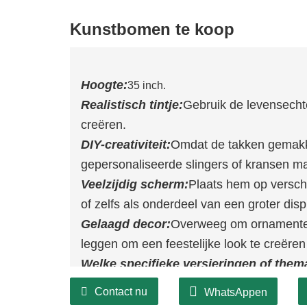
Kunstbomen te koop
Hoogte:
35 inch.
Realistisch tintje:
Gebruik de levensechte
creëren.
DIY-creativiteit:
Omdat de takken gemakkel
gepersonaliseerde slingers of kransen m
Veelzijdig scherm:
Plaats hem op verschil
of zelfs als onderdeel van een groter disp
Gelaagd decor:
Overweeg om ornamenten 
leggen om een ​​feestelijke look te creëre
Welke specifieke versieringen of them
kerstboom?
Contact nu
WhatsAppen