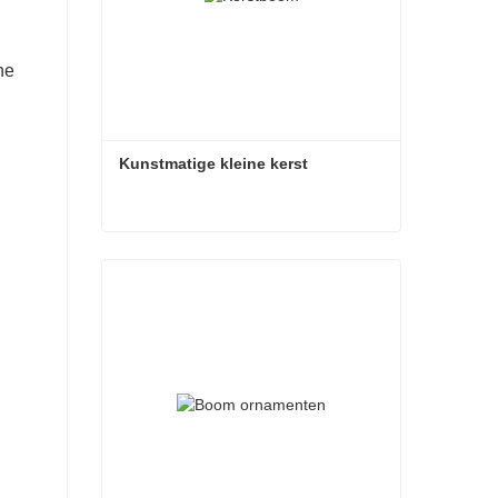
he
Kunstmatige kleine kerst
Kunstmatige kleine kerst
Contact nu