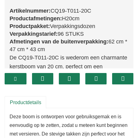
Artikelnummer:
CQ19-T011-20C
Productafmetingen:
H20cm
Productpakket:
Verpakkingsdozen
Verpakkingstarief:
96 STUKS
Afmetingen van de buitenverpakking:
62 cm *
47 cm * 43 cm
De CQ19-T011-20C is wederom een ​​charmante
kerstboom van 20 cm, perfect om een ​​
feestelijke sfeer te creëren in elke kleine ruimte.
Met zijn weelderige groene bladeren heeft deze
boom een ​​levendige uitstraling die uw
kerstdecoratie versterkt. Dankzij zijn compacte
Productdetails
formaat is hij ideaal voor op tafel, een plank of in
Deze boom is ontworpen voor gebruiksgemak en is
een gezellig hoekje van uw huis dat wel wat
eenvoudig op te zetten, zodat u meteen kunt beginnen
kerstsfeer kan gebruiken.
met versieren. De stevige takken zijn perfect voor het