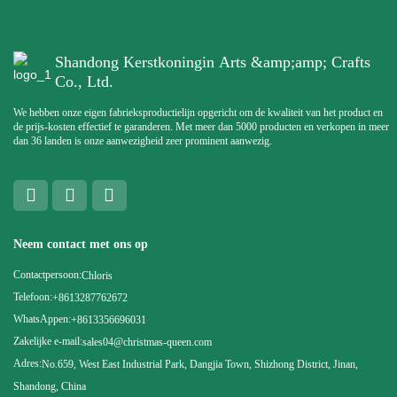
Shandong Kerstkoningin Arts &amp;amp; Crafts
Co., Ltd.
We hebben onze eigen fabrieksproductielijn opgericht om de kwaliteit van het product en
de prijs-kosten effectief te garanderen. Met meer dan 5000 producten en verkopen in meer
dan 36 landen is onze aanwezigheid zeer prominent aanwezig.
Neem contact met ons op
Contactpersoon:
Chloris
Telefoon:
+8613287762672
WhatsAppen:
+8613356696031
Zakelijke e-mail:
sales04@christmas-queen.com
Adres:
No.659, West East Industrial Park, Dangjia Town, Shizhong District, Jinan,
Shandong, China