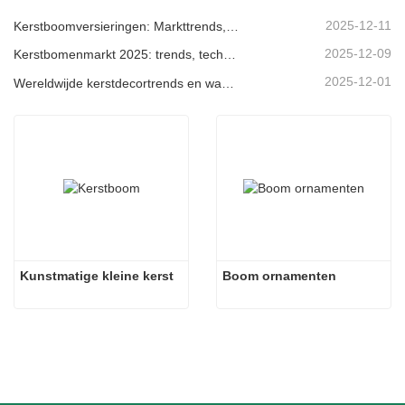
2025-12-11
Kerstboomversieringen: Markttrends, inzichten in de toeleveringsketen en inkoopgids 2025
2025-12-09
Kerstbomenmarkt 2025: trends, technologieën en inkoopgids voor B2B-kopers
2025-12-01
Wereldwijde kerstdecortrends en waarom Christmas Queen de markt blijft leiden
Kunstmatige kleine kerst
Boom ornamenten