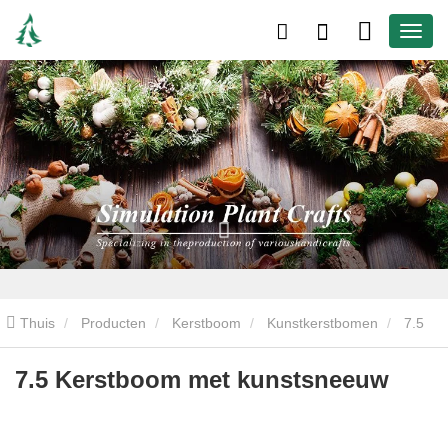
Thuis
Producten
Kerstboom
Kunstkerstbomen
7.5
Kerstboom met kunstsneeuw
7.5 Kerstboom met kunstsneeuw