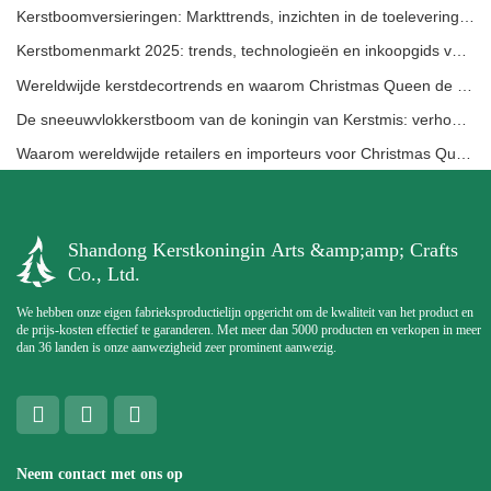
Kerstboomversieringen: Markttrends, inzichten in de toeleveringsketen en inkoopgids 2025
Kerstbomenmarkt 2025: trends, technologieën en inkoopgids voor B2B-kopers
Wereldwijde kerstdecortrends en waarom Christmas Queen de markt blijft leiden
De sneeuwvlokkerstboom van de koningin van Kerstmis: verhoog de feestelijke elegantie met tijdloze Europese luxe
Waarom wereldwijde retailers en importeurs voor Christmas Queen kiezen: een uitgebreide B2B-gids voor het inkopen van kerstdecoratie
Shandong Kerstkoningin Arts &amp;amp; Crafts
Co., Ltd.
We hebben onze eigen fabrieksproductielijn opgericht om de kwaliteit van het product en
de prijs-kosten effectief te garanderen. Met meer dan 5000 producten en verkopen in meer
dan 36 landen is onze aanwezigheid zeer prominent aanwezig.
Neem contact met ons op